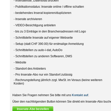
- Inserateliste, Datenblatt drucken
- Publikationsstatus: Inserate online / offline schalten
- bestehendes Inserat kopieren/duplizieren
- Inserate archivieren
- VIDEO-Besichtigung anbieten
- bis zu 3 Einträge in den Branchenadressen mit Logo
- Schnittstelle Inserate auf eigener Webseite
- Setup (statt CHF 390.00) für erstmalige Anmeldung
- Schnittstellen zu auto-i-dat, AutoDo
- Schnittstellen zu anderen Softwaren, DMS
- Website
- Standort des Anbieters
- Pro Inserate-Abo nur ein Standort zulässig
- Rechnungstellung jährlich zzgl. MwSt. im Voraus (keine weiteren
Kosten)
Haben Sie Fragen nehmen Sie bitte mit uns
Kontakt auf
.
Über den nachfolgenden Button können Sie direkt ein Inserate-Abo buch