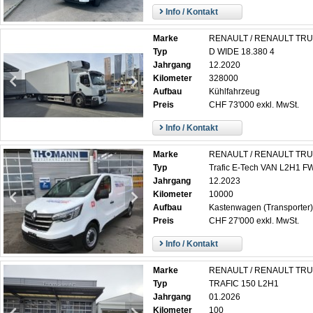
Info / Kontakt
Marke
RENAULT / RENAULT TR
Typ
D WIDE 18.380 4
Jahrgang
12.2020
Kilometer
328000
Aufbau
Kühlfahrzeug
Preis
CHF 73'000 exkl. MwSt.
Info / Kontakt
Marke
RENAULT / RENAULT TR
Typ
Trafic E-Tech VAN L2H1 F
Jahrgang
12.2023
Kilometer
10000
Aufbau
Kastenwagen (Transporter)
Preis
CHF 27'000 exkl. MwSt.
Info / Kontakt
Marke
RENAULT / RENAULT TR
Typ
TRAFIC 150 L2H1
Jahrgang
01.2026
Kilometer
100