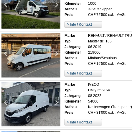
Kilometer
1000
Aufbau
3-Seitenkipper
Preis
CHF 72'500 exkl. MwSt.
Info / Kontakt
Marke
RENAULT / RENAULT TR
Typ
Master dci 165
Jahrgang
06.2019
Kilometer
219000
Aufbau
Minibus/Schulbus
Preis
CHF 19'500 exkl. MwSt.
Info / Kontakt
Marke
IVECO
Typ
Daily 35S16V
Jahrgang
08.2022
Kilometer
54000
Aufbau
Kastenwagen (Transporter)
Preis
CHF 31'000 exkl. MwSt.
Info / Kontakt