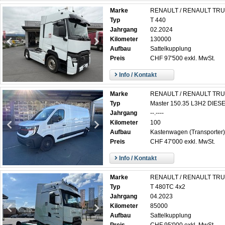
Marke
RENAULT / RENAULT TR
Typ
T 440
Jahrgang
02.2024
Kilometer
130000
Aufbau
Sattelkupplung
Preis
CHF 97'500 exkl. MwSt.
Info / Kontakt
Marke
RENAULT / RENAULT TR
Typ
Master 150.35 L3H2 DIES
Jahrgang
--.----
Kilometer
100
Aufbau
Kastenwagen (Transporter)
Preis
CHF 47'000 exkl. MwSt.
Info / Kontakt
Marke
RENAULT / RENAULT TR
Typ
T 480TC 4x2
Jahrgang
04.2023
Kilometer
85000
Aufbau
Sattelkupplung