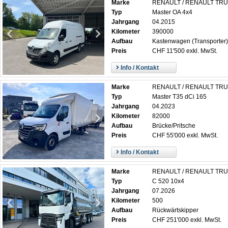
Marke
RENAULT / RENAULT TR
Typ
Master OA 4x4
Jahrgang
04.2015
Kilometer
390000
Aufbau
Kastenwagen (Transporter)
Preis
CHF 11'500 exkl. MwSt.
Info / Kontakt
Marke
RENAULT / RENAULT TR
Typ
Master T35 dCi 165
Jahrgang
04.2023
Kilometer
82000
Aufbau
Brücke/Pritsche
Preis
CHF 55'000 exkl. MwSt.
Info / Kontakt
Marke
RENAULT / RENAULT TR
Typ
C 520 10x4
Jahrgang
07.2026
Kilometer
500
Aufbau
Rückwärtskipper
Preis
CHF 251'000 exkl. MwSt.