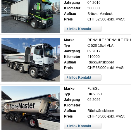
Jahrgang
04.2016
Kilometer
500000
Aufbau
Brücke-Verdeck
Preis
CHF 52'500 exkl. MwSt.
Info / Kontakt
Marke
RENAULT / RENAULT TR
Typ
C 520 10x4 VLA
Jahrgang
09.2017
Kilometer
410000
Aufbau
Rückwärtskipper
Preis
CHF 65'000 exkl. MwSt.
Info / Kontakt
Marke
FLIEGL
Typ
DKS 360
Jahrgang
02.2026
Kilometer
Aufbau
Rückwärtskipper
Preis
CHF 46'500 exkl. MwSt.
Info / Kontakt