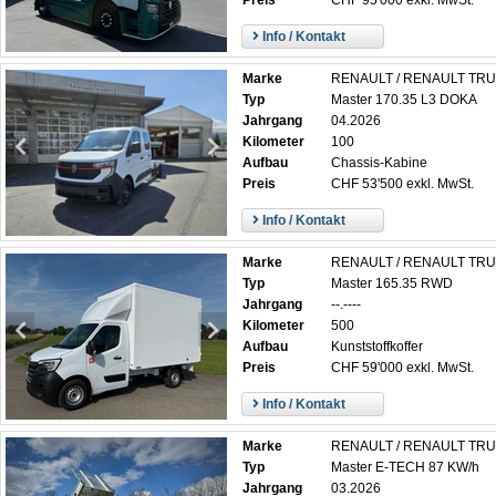
Preis
CHF 95'000 exkl. MwSt.
Info / Kontakt
Marke
RENAULT / RENAULT TR
Typ
Master 170.35 L3 DOKA
Jahrgang
04.2026
Kilometer
100
Aufbau
Chassis-Kabine
Preis
CHF 53'500 exkl. MwSt.
Info / Kontakt
Marke
RENAULT / RENAULT TR
Typ
Master 165.35 RWD
Jahrgang
--.----
Kilometer
500
Aufbau
Kunststoffkoffer
Preis
CHF 59'000 exkl. MwSt.
Info / Kontakt
Marke
RENAULT / RENAULT TR
Typ
Master E-TECH 87 KW/h
Jahrgang
03.2026