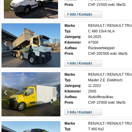
Preis
CHF 15'000 exkl. MwSt.
Info / Kontakt
Marke
RENAULT / RENAULT TR
Typ
C 480 10x4 NLA
Jahrgang
04.2025
Kilometer
47500
Aufbau
Rückwärtskipper
Preis
CHF 205'000 exkl. MwSt.
Info / Kontakt
Marke
RENAULT / RENAULT TR
Typ
Master Z.E. Elektrisch
Jahrgang
11.2022
Kilometer
2500
Aufbau
Alukofferaufbau
Preis
CHF 15'000 exkl. MwSt.
Info / Kontakt
Marke
RENAULT / RENAULT TR
Typ
T 460 6x2