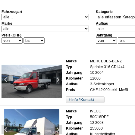
Fahrzeugart
Kategorie
Marke
Aufbau
Preis (CHF)
Jahrgang
Marke
MERCEDES-BENZ
Typ
Sprinter 316 CDI 4x4
Jahrgang
10.2004
Kilometer
12000
Aufbau
3-Seitenkipper
Preis
CHF 42'000 exkl. MwSt.
Info / Kontakt
Marke
IVECO
Typ
50C18DPF
Jahrgang
12.2008
Kilometer
255000
Aufbau
Kunststoffkoffer