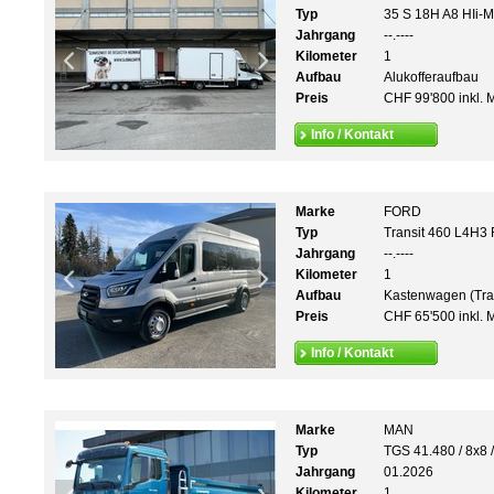
Typ
35 S 18H A8 HIi-M
Jahrgang
--.----
Kilometer
1
Aufbau
Alukofferaufbau
Preis
CHF 99'800 inkl. 
Info / Kontakt
Marke
FORD
Typ
Transit 460 L4H3 
Jahrgang
--.----
Kilometer
1
Aufbau
Kastenwagen (Tra
Preis
CHF 65'500 inkl. 
Info / Kontakt
Marke
MAN
Typ
TGS 41.480 / 8x8
Jahrgang
01.2026
Kilometer
1