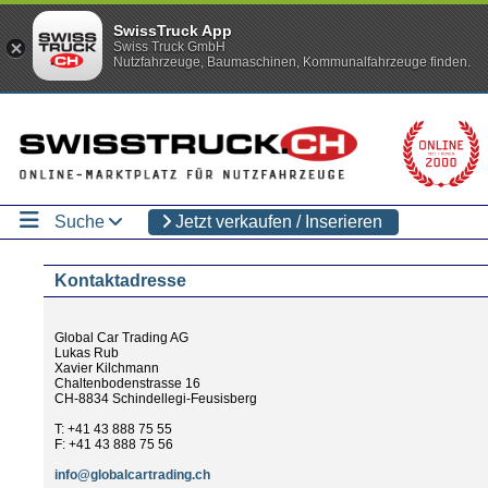
SwissTruck App
Swiss Truck GmbH
Nutzfahrzeuge, Baumaschinen, Kommunalfahrzeuge finden.
Suche
Jetzt verkaufen / Inserieren
Kontaktadresse
Global Car Trading AG
Lukas Rub
Xavier Kilchmann
Chaltenbodenstrasse 16
CH-8834 Schindellegi-Feusisberg
T: +41 43 888 75 55
F: +41 43 888 75 56
info@globalcartrading.ch