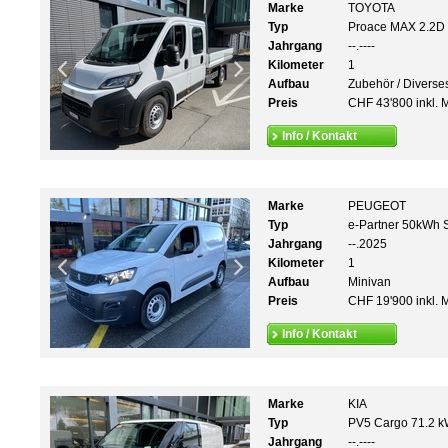
Marke
TOYOTA
Typ
Proace MAX 2.2D 
Jahrgang
--.----
Kilometer
1
Aufbau
Zubehör / Diverse
Preis
CHF 43'800 inkl. 
Info / Kontakt
Marke
PEUGEOT
Typ
e-Partner 50kWh 
Jahrgang
--.2025
Kilometer
1
Aufbau
Minivan
Preis
CHF 19'900 inkl. 
Info / Kontakt
Marke
KIA
Typ
PV5 Cargo 71.2 kW
Jahrgang
--.----