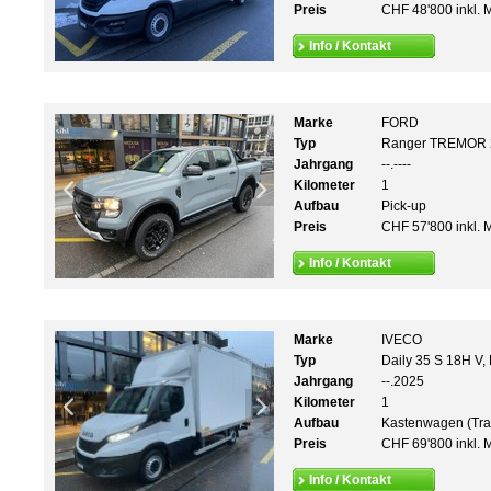
Preis
CHF 48'800 inkl. 
Info / Kontakt
Marke
FORD
Typ
Ranger TREMOR 2
Jahrgang
--.----
Kilometer
1
Aufbau
Pick-up
Preis
CHF 57'800 inkl. 
Info / Kontakt
Marke
IVECO
Typ
Daily 35 S 18H 
Jahrgang
--.2025
Kilometer
1
Aufbau
Kastenwagen (Tra
Preis
CHF 69'800 inkl. 
Info / Kontakt