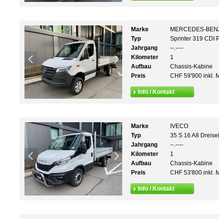
Marke
MERCEDES-BEN
Typ
Sprinter 319 CDI
Jahrgang
--.----
Kilometer
1
Aufbau
Chassis-Kabine
Preis
CHF 59'900 inkl. 
Info / Kontakt
Marke
IVECO
Typ
35 S 16 A8 Dreise
Jahrgang
--.----
Kilometer
1
Aufbau
Chassis-Kabine
Preis
CHF 53'800 inkl. 
Info / Kontakt