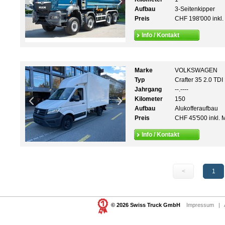
Aufbau
3-Seitenkipper
Preis
CHF 198'000 inkl.
Info / Kontakt
Marke
VOLKSWAGEN
Typ
Crafter 35 2.0 TDI
Jahrgang
--.----
Kilometer
150
Aufbau
Alukofferaufbau
Preis
CHF 45'500 inkl. 
Info / Kontakt
<
1
© 2026 Swiss Truck GmbH
Impressum
|