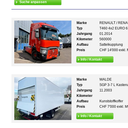
Marke
RENAULT / REN
Typ
T460 4x2 EURO 6
Jahrgang
01.2014
Kilometer
560000
Aufbau
Sattelkupplung
Preis
CHF 14'000 exkl. 
Info / Kontakt
Marke
WALDE
Typ
SGP 3-7 L Kastena
Jahrgang
11.2003
Kilometer
Aufbau
Kunststoffkoffer
Preis
CHF 7'000 exkl. M
Info / Kontakt