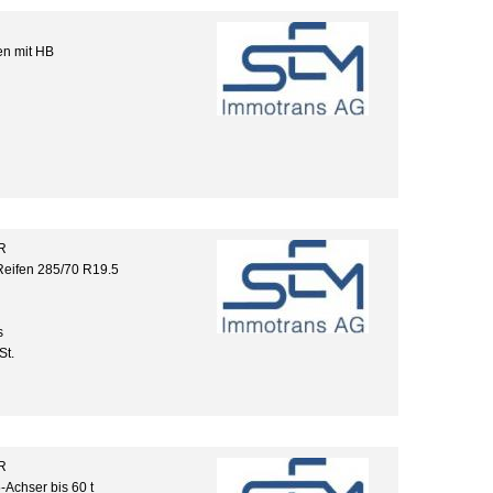
en mit HB
R
Reifen 285/70 R19.5
s
St.
R
-Achser bis 60 t