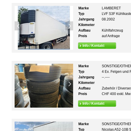
Marke
LAMBERET
Typ
LVF S3F Kühlkast
Jahrgang
08.2002
Kilometer
Aufbau
Kühlfahrzeug
Preis
auf Anfrage
Info / Kontakt
Marke
SONSTIGE/OTHE
Typ
4 Ex. Felgen und 
Jahrgang
--.----
Kilometer
Aufbau
Zubehör / Diverse
Preis
CHF 400 exkl. Mw
Info / Kontakt
Marke
SONSTIGE/OTHE
Typ
Nicolas A52-10B 5