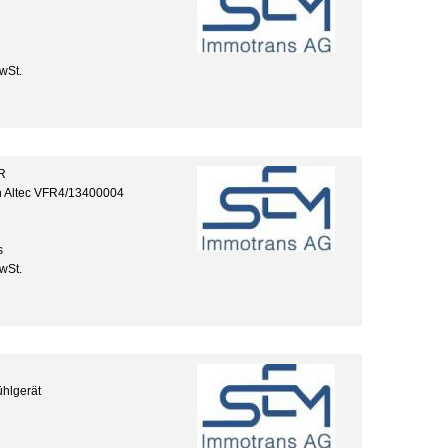
wSt.
R
 Altec VFR4/13400004
s
wSt.
hlgerät