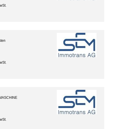
wSt.
sten
wSt.
HMASCHINE
wSt.