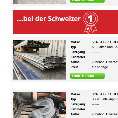
Info / Kontakt
Marke
SONSTIGE/OTHE
Typ
Alu-Latten und Sp
Jahrgang
--.----
Kilometer
Aufbau
Zubehör / Diverse
Preis
auf Anfrage
Info / Kontakt
Marke
SONSTIGE/OTHE
Typ
JOST Sattelkuppl
Jahrgang
--.----
Kilometer
Aufbau
Zubehör / Diverse