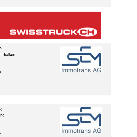
R
errbalken
s
R
ung
s