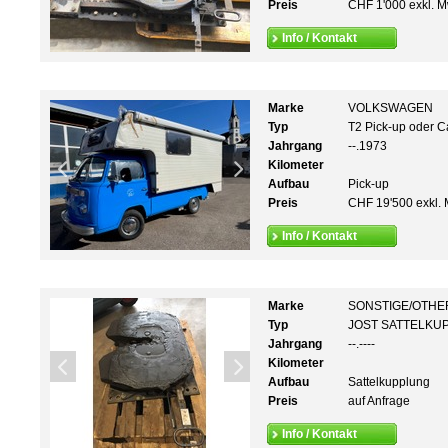
Preis
CHF 1'000 exkl. M
Info / Kontakt
Marke
VOLKSWAGEN
Typ
T2 Pick-up oder C
Jahrgang
--.1973
Kilometer
Aufbau
Pick-up
Preis
CHF 19'500 exkl. 
Info / Kontakt
Marke
SONSTIGE/OTHE
Typ
JOST SATTELKUP
Jahrgang
--.----
Kilometer
Aufbau
Sattelkupplung
Preis
auf Anfrage
Info / Kontakt