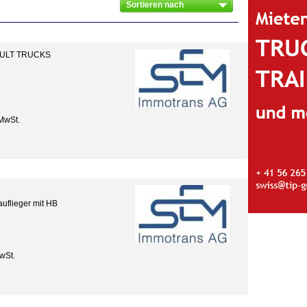
AULT TRUCKS
MwSt.
uflieger mit HB
wSt.