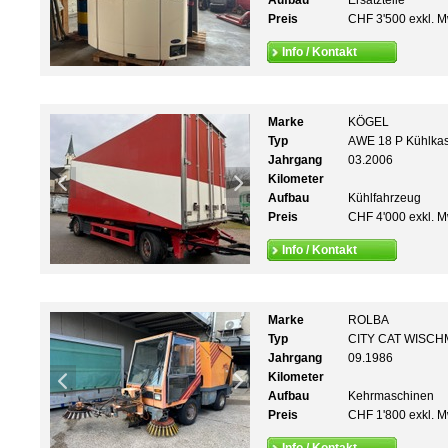
Aufbau
Ersatzteile
Preis
CHF 3'500 exkl. M
Info / Kontakt
Marke
KÖGEL
Typ
AWE 18 P Kühlka
Jahrgang
03.2006
Kilometer
Aufbau
Kühlfahrzeug
Preis
CHF 4'000 exkl. M
Info / Kontakt
Marke
ROLBA
Typ
CITY CAT WISC
Jahrgang
09.1986
Kilometer
Aufbau
Kehrmaschinen
Preis
CHF 1'800 exkl. M