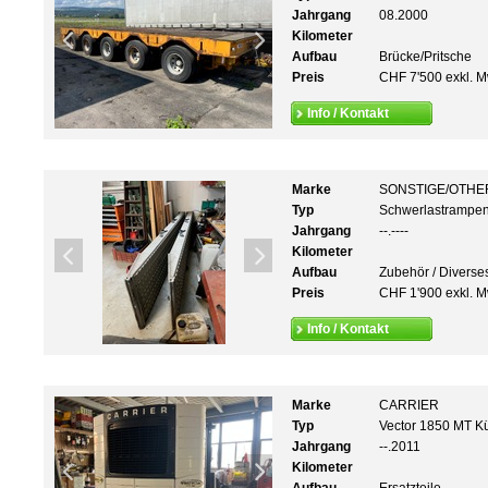
Jahrgang
08.2000
Kilometer
Aufbau
Brücke/Pritsche
Preis
CHF 7'500 exkl. M
Info / Kontakt
Marke
SONSTIGE/OTHE
Typ
Schwerlastrampen
Jahrgang
--.----
Kilometer
Aufbau
Zubehör / Diverse
Preis
CHF 1'900 exkl. M
Info / Kontakt
Marke
CARRIER
Typ
Vector 1850 MT Kü
Jahrgang
--.2011
Kilometer