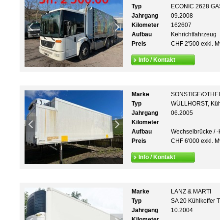
Typ
ECONIC 2628 GAS
Jahrgang
09.2008
Kilometer
162607
Aufbau
Kehrichtfahrzeug
Preis
CHF 2'500 exkl. M
Info / Kontakt
Marke
SONSTIGE/OTHE
Typ
WÜLLHORST, Kühl
Jahrgang
06.2005
Kilometer
Aufbau
Wechselbrücke / -k
Preis
CHF 6'000 exkl. M
Info / Kontakt
Marke
LANZ & MARTI
Typ
SA 20 Kühlkoffer 
Jahrgang
10.2004
Kilometer