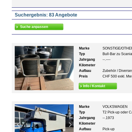
Suchergebnis: 83 Angebote
Marke
SONSTIGE/OTHE
Typ
Bull-Bar zu Scani
Jahrgang
--.----
Kilometer
Aufbau
Zubehör / Diverse
Preis
CHF 500 exkl. Mw
Info / Kontakt
Marke
VOLKSWAGEN
Typ
T2 Pick-up oder C
Jahrgang
--.1973
Kilometer
Aufbau
Pick-up