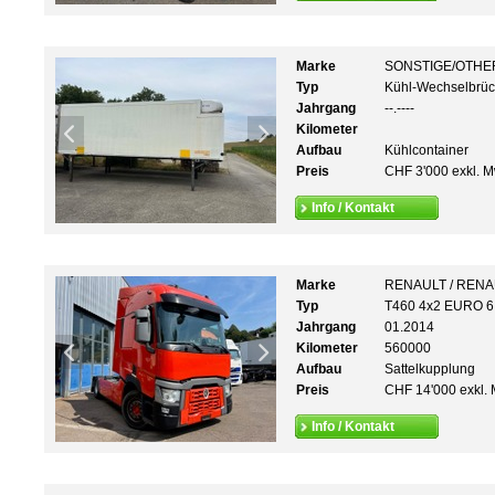
Marke
SONSTIGE/OTHE
Typ
Kühl-Wechselbrüc
Jahrgang
--.----
Kilometer
Aufbau
Kühlcontainer
Preis
CHF 3'000 exkl. M
Info / Kontakt
Marke
RENAULT / REN
Typ
T460 4x2 EURO 6
Jahrgang
01.2014
Kilometer
560000
Aufbau
Sattelkupplung
Preis
CHF 14'000 exkl. 
Info / Kontakt