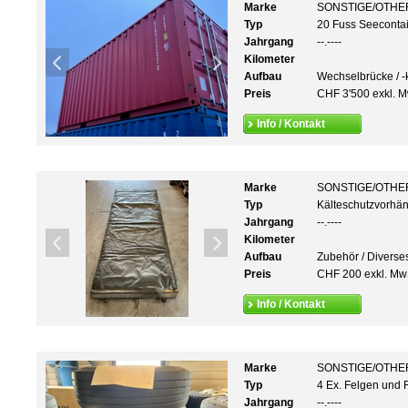
Marke
SONSTIGE/OTHE
Typ
20 Fuss Seecont
Jahrgang
--.----
Kilometer
Aufbau
Wechselbrücke / -k
Preis
CHF 3'500 exkl. M
Info / Kontakt
Marke
SONSTIGE/OTHE
Typ
Kälteschutzvorhän
Jahrgang
--.----
Kilometer
Aufbau
Zubehör / Diverse
Preis
CHF 200 exkl. Mw
Info / Kontakt
Marke
SONSTIGE/OTHE
Typ
4 Ex. Felgen und 
Jahrgang
--.----