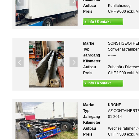
Aufbau
Kühlfahrzeug
Preis
CHF 9'000 exkl. M
Info / Kontakt
Marke
SONSTIGE/OTHE
Typ
Schwerlastrampen
Jahrgang
--.----
Kilometer
Aufbau
Zubehör / Diverse
Preis
CHF 1'900 exkl. M
Info / Kontakt
Marke
KRONE
Typ
AZ CONTAINER
Jahrgang
01.2014
Kilometer
Aufbau
Wechselrahmen / 
Preis
CHF 4'500 exkl. M