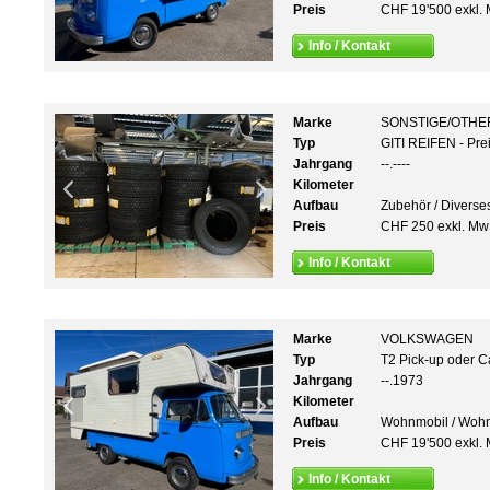
Preis
CHF 19'500 exkl. 
Info / Kontakt
Marke
SONSTIGE/OTHE
Typ
GITI REIFEN - Pre
Jahrgang
--.----
Kilometer
Aufbau
Zubehör / Diverse
Preis
CHF 250 exkl. Mw
Info / Kontakt
Marke
VOLKSWAGEN
Typ
T2 Pick-up oder C
Jahrgang
--.1973
Kilometer
Aufbau
Wohnmobil / Woh
Preis
CHF 19'500 exkl. 
Info / Kontakt