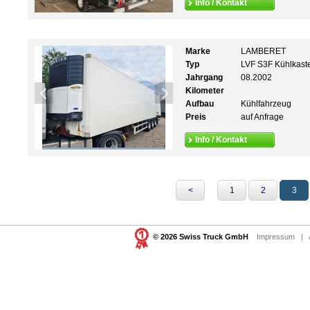
Info / Kontakt
Marke
LAMBERET
Typ
LVF S3F Kühlkast
Jahrgang
08.2002
Kilometer
Aufbau
Kühlfahrzeug
Preis
auf Anfrage
Info / Kontakt
<
1
2
3
© 2026 Swiss Truck GmbH
Impressum
|