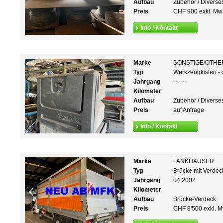
Aufbau
Zubehör / Diverse
Preis
CHF 900 exkl. Mw
Info / Kontakt
Marke
SONSTIGE/OTHE
Typ
Werkzeugkisten - 
Jahrgang
--.----
Kilometer
Aufbau
Zubehör / Diverse
Preis
auf Anfrage
Info / Kontakt
Marke
FANKHAUSER
Typ
Brücke mit Verde
Jahrgang
04.2002
Kilometer
Aufbau
Brücke-Verdeck
Preis
CHF 8'500 exkl. M