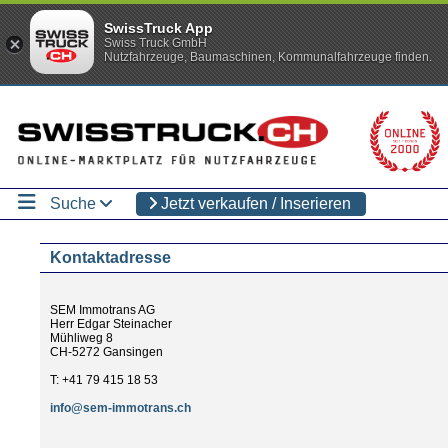
SwissTruck App
Swiss Truck GmbH
Nutzfahrzeuge, Baumaschinen, Kommunalfahrzeuge finden.
Suche
Jetzt verkaufen / Inserieren
Kontaktadresse
SEM Immotrans AG
Herr Edgar Steinacher
Mühliweg 8
CH-5272 Gansingen
T: +41 79 415 18 53
info@sem-immotrans.ch