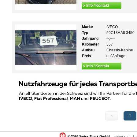
Info / Kontakt
Marke
IVECO
Typ
50C18HA8 3450
Jahrgang
--.----
Kilometer
557
Aufbau
Chassis-Kabine
Preis
auf Anfrage
Info / Kontakt
<
1
© 2026 Swiss Truck GmbH
Impressum
|