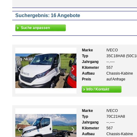
Suchergebnis: 16 Angebote
Marke
IVECO
Typ
35C18HA8 (50C1
Jahrgang
--.----
Kilometer
557
Aufbau
Chassis-Kabine
Preis
auf Anfrage
Info / Kontakt
Marke
IVECO
Typ
70C21HA8
Jahrgang
--.----
Kilometer
567
Aufbau
Chassis-Kabine