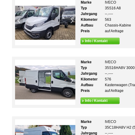
Marke
IVECO
Typ
35S16 A8
Jahrgang
--.----
Kilometer
563
Aufbau
Chassis-Kabine
Preis
auf Anfrage
Info / Kontakt
Marke
IVECO
Typ
35S16HA8V 3000
Jahrgang
--.----
Kilometer
576
Aufbau
Kastenwagen (Tra
Preis
auf Anfrage
Info / Kontakt
Marke
IVECO
Typ
35C18HA8V H2 (
Jahrgang
--.----