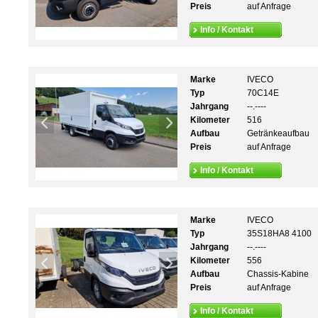
Preis
auf Anfrage
Info / Kontakt
Marke
IVECO
Typ
70C14E
Jahrgang
--.----
Kilometer
516
Aufbau
Getränkeaufbau
Preis
auf Anfrage
Info / Kontakt
Marke
IVECO
Typ
35S18HA8 4100
Jahrgang
--.----
Kilometer
556
Aufbau
Chassis-Kabine
Preis
auf Anfrage
Info / Kontakt