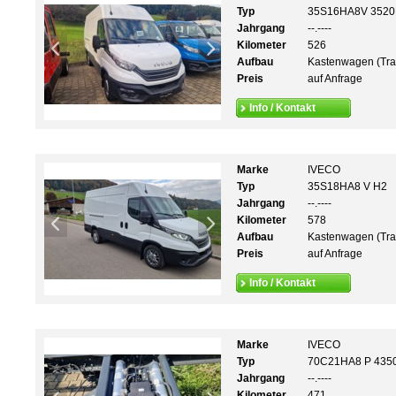
Typ
35S16HA8V 3520
Jahrgang
--.----
Kilometer
526
Aufbau
Kastenwagen (Tra
Preis
auf Anfrage
Info / Kontakt
Marke
IVECO
Typ
35S18HA8 V H2
Jahrgang
--.----
Kilometer
578
Aufbau
Kastenwagen (Tra
Preis
auf Anfrage
Info / Kontakt
Marke
IVECO
Typ
70C21HA8 P 435
Jahrgang
--.----
Kilometer
471