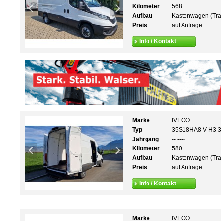
Kilometer
568
Aufbau
Kastenwagen (Tra
Preis
auf Anfrage
Info / Kontakt
Marke
IVECO
Typ
35S18HA8 V H3 
Jahrgang
--.----
Kilometer
580
Aufbau
Kastenwagen (Tra
Preis
auf Anfrage
Info / Kontakt
Marke
IVECO