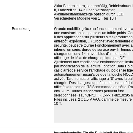
Akku-Betrieb intern, serienmäßig, Betriebsdauer 
h, Ladezeit ca. 14 h über Netzadapter,
Akkuladestandsanzeige optisch durch LED
Verschiedene Modelle von 1 T bis 10 T.
Bemerkung
Grande mobilité: grâce au fonctionnement avec 
une construction compacte et un faible poids. Co
à des applications sur plusieurs sites (production
entrepôt, expédition, ...) Crochet avec fermeture 
sécurité, peut être tourné Fonctionnement avec 
interne, en série, durée de service env. h, temps 
chargement env. 14 h avec bloc d'alimentation,
affichage de l'état de charge optique par DEL
Ajustement aux conditions d'environnement inst
par modification de la lecture Fonction Data Hold
cas d'arrêt de service l'affichage du poids "se fige
automatiquement jusqu'à ce que la touche HOLD 
activée Tare: remettre l'affichage à "0" avec la ba
chargée. Des charges supplémentaires ou déduit
affichés directement Télécommande en série. R
env. 20 m. Toutes les fonctions peuvent être
sélectionnées (sauf ON/OFF). LxPxH 48x10x95 
Piles incluses, 2 x 1,5 V AAA. gamme de mesure 
10 T.