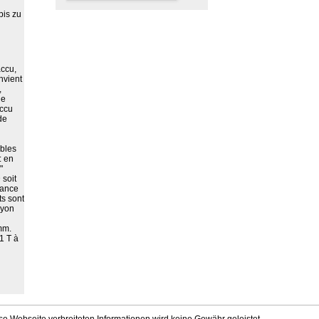
bis zu
accu,
nvient
,
de
accu
de
ables
: en
"
soit
lance
s sont
ayon
mm.
1 T à