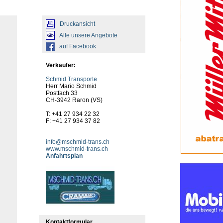
Druckansicht
Alle unsere Angebote
auf Facebook
Verkäufer:
Schmid Transporte
Herr Mario Schmid
Postfach 33
CH-3942 Raron (VS)
T: +41 27 934 22 32
F: +41 27 934 37 82
info@mschmid-trans.ch
www.mschmid-trans.ch
Anfahrtsplan
Kontaktformular