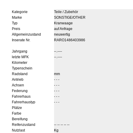
Kategorie
Teile / Zubehör
Marke
SONSTIGE/OTHER
Typ
Kranwaage
Preis
auf Anfrage
Allgemeinzustand
neuwertig
Inserate Nr.
RARO1486403986
Jahrgang
--.----
letzte MFK
--.----
Kilometer
Typenschein
Radstand
mm
Antrieb
- - -
Achsen
- - -
Federung
- - -
Fahrerhaus
- - -
Fahrerhaustyp
- - -
Plätze
Farbe
Bereifung
Reifenzustand
-- -- -- -- --
Nutzlast
Kg