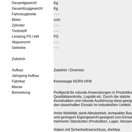
Gesamtgewicht
Kg
Gesamtzuggewicht
Kg
Fahrzeugbreite
- - -
Motor
ccm
Zylinder
- - -
Treibstoff
- - -
Leistung PS / kW
PS
Abgasnorm
- - -
Getriebe
- - -
Zubehör
Aufbau
Zubehör / Diverses
Jahrgang Aufbau
Fabrikat
Kranwaage KERN HFM
Masse
Bemerkung
Profigerät für robuste Anwendungen in Produktio
Qualitätskontrolle, Logistik etc. Durch die stabile
Konstruktion und robuste Ausführung ideal geeign
den dauerhaften Einsatz im industriellen Umfeld.
Hohe Mobilität: dank Akkubetrieb, kompakter Ba
und geringem Eigengewicht geeignet zum Einsa
mehreren Standorten (Produktion, Lager, Versand,
Haken mit Sicherheitsverschluss, drehbar