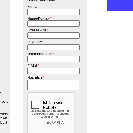
Firma
Name/Kontakt
*
Strasse - Nr.
*
PLZ - Ort
*
Telefonnummer
*
E-Mail
*
Nachricht
*
n,
et für
uweise
tz an
 ...)