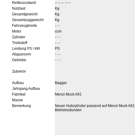
Reifenzustand
-- -- -- -- --
Nutzlast
Kg
Gesamtgewicht
Kg
Gesamtzuggewicht
Kg
Fahrzeugbreite
- - -
Motor
ccm
Zylinder
- - -
Treibstoff
- - -
Leistung PS / kW
PS
Abgasnorm
- - -
Getriebe
- - -
Zubehör
Aufbau
Bagger
Jahrgang Aufbau
Fabrikat
Menzi Muck A91
Masse
Bemerkung
Neuer Hubzylinder passend auf Menzi Muck A91
Betriebsstunden