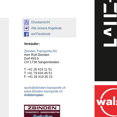
Druckansicht
Alle unsere Angebote
auf Facebook
Verkäufer:
Zbinden Transporte AG
Herr Rolf Zbinden
Dorf 493 b
CH-1738 Sangernboden
T: +41 26 419 11 51
T: +41 79 634 46 51
F: +41 26 419 30 15
sachi@zbinden-transporte.ch
www.zbinden-transporte.ch
Anfahrtsplan