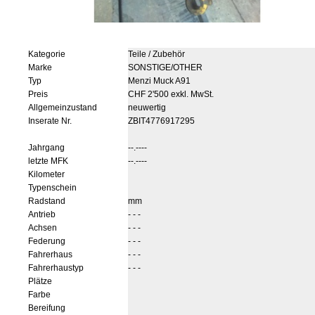
Kategorie
Teile / Zubehör
Marke
SONSTIGE/OTHER
Typ
Menzi Muck A91
Preis
CHF 2'500 exkl. MwSt.
Allgemeinzustand
neuwertig
Inserate Nr.
ZBIT4776917295
Jahrgang
--.----
letzte MFK
--.----
Kilometer
Typenschein
Radstand
mm
Antrieb
- - -
Achsen
- - -
Federung
- - -
Fahrerhaus
- - -
Fahrerhaustyp
- - -
Plätze
Farbe
Bereifung