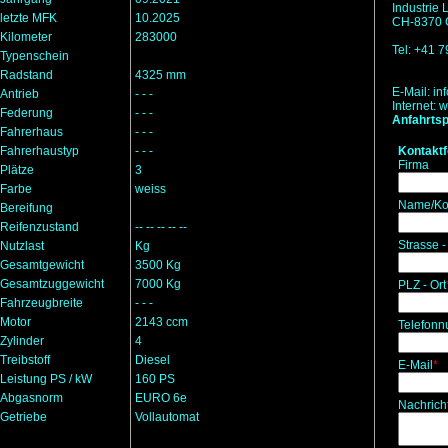
Industrie
letzte MFK
10.2025
CH-8370 G
Kilometer
283000
Tel: +41 
Typenschein
Radstand
4325 mm
E-Mail:
in
Antrieb
- - -
Internet:
w
Federung
- - -
Anfahrtsp
Fahrerhaus
- - -
Fahrerhaustyp
- - -
Kontakt
Firma
Plätze
3
Farbe
weiss
Name/Ko
Bereifung
Reifenzustand
-- -- -- -- --
Strasse -
Nutzlast
Kg
Gesamtgewicht
3500 Kg
Gesamtzuggewicht
7000 Kg
PLZ - Ort
Fahrzeugbreite
- - -
Motor
2143 ccm
Telefon
Zylinder
4
Treibstoff
Diesel
E-Mail
*
Leistung PS / kW
160 PS
Abgasnorm
EURO 6e
Nachrich
Getriebe
Vollautomat