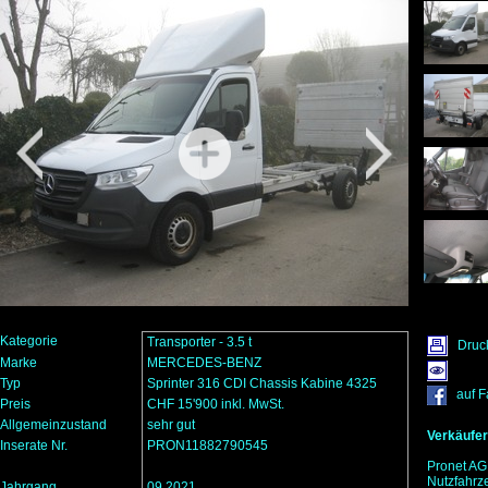
Kategorie
Transporter - 3.5 t
Druc
Marke
MERCEDES-BENZ
Typ
Sprinter 316 CDI Chassis Kabine 4325
auf 
Preis
CHF 15'900 inkl. MwSt.
Allgemeinzustand
sehr gut
Verkäufer
Inserate Nr.
PRON11882790545
Pronet AG
Nutzfahrz
Jahrgang
09.2021