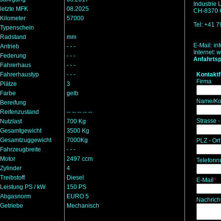
Industrie
letzte MFK
08.2025
CH-8370 G
Kilometer
57000
Tel: +41 
Typenschein
Radstand
mm
E-Mail:
in
Antrieb
- - -
Internet:
w
Federung
- - -
Anfahrtsp
Fahrerhaus
- - -
Fahrerhaustyp
- - -
Kontakt
Firma
Plätze
3
Farbe
gelb
Name/Ko
Bereifung
Reifenzustand
-- -- -- -- --
Strasse -
Nutzlast
700 Kg
Gesamtgewicht
3500 Kg
Gesamtzuggewicht
7000Kg
PLZ - Ort
Fahrzeugbreite
- - -
Motor
2497 ccm
Telefon
Zylinder
4
Treibstoff
Diesel
E-Mail
*
Leistung PS / kW
150 PS
Abgasnorm
EURO 5
Nachrich
Getriebe
Mechanisch