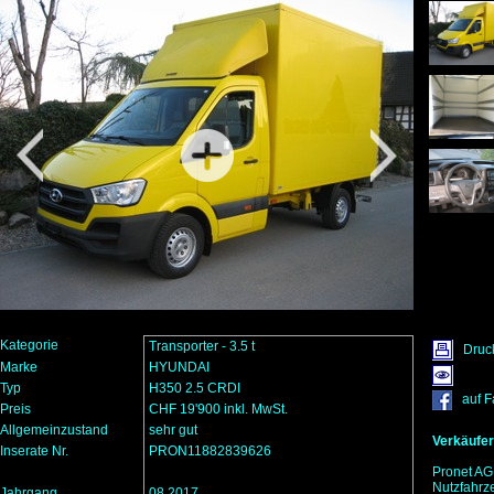
Kategorie
Transporter - 3.5 t
Druc
Marke
HYUNDAI
Typ
H350 2.5 CRDI
auf 
Preis
CHF 19'900 inkl. MwSt.
Allgemeinzustand
sehr gut
Verkäufer
Inserate Nr.
PRON11882839626
Pronet AG
Nutzfahrz
Jahrgang
08.2017