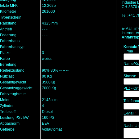
Industrie
letzte MFK
12.2025
CH-8370 G
Kilometer
261000
Tel: +41 
Typenschein
Radstand
4325 mm
E-Mail:
in
Antrieb
- - -
Internet:
w
Federung
- - -
Anfahrtsp
Fahrerhaus
- - -
Fahrerhaustyp
- - -
Kontakt
Firma
Plätze
3
Farbe
weiss
Name/Ko
Bereifung
Reifenzustand
90% 80% -- -- --
Strasse -
Nutzlast
00 Kg
Gesamtgewicht
3500Kg
Gesamtzuggewicht
7000 Kg
PLZ - Ort
Fahrzeugbreite
- - -
Motor
2143ccm
Telefon
Zylinder
4
Treibstoff
Diesel
E-Mail
*
Leistung PS / kW
160 PS
Abgasnorm
EEV
Nachrich
Getriebe
Vollautomat