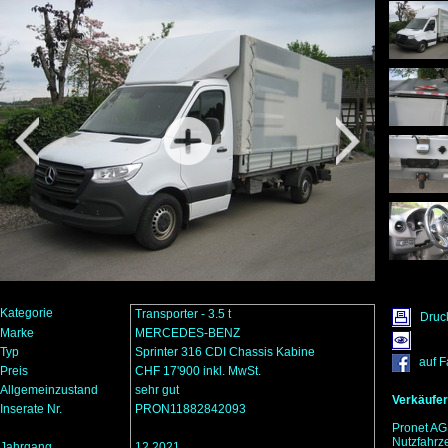
Kategorie
Transporter - 3.5 t
Druc
Marke
MERCEDES-BENZ
Typ
Sprinter 316 CDI Chassis Kabine
auf 
Preis
CHF 17'900 inkl. MwSt.
Allgemeinzustand
sehr gut
Verkäufer
Inserate Nr.
PRON11882842093
Pronet AG
Nutzfahrz
Jahrgang
12.2021