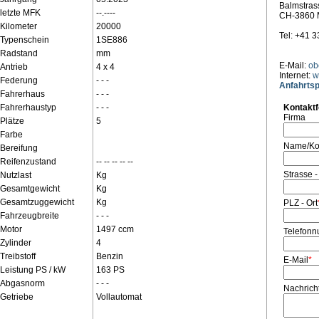
Balmstras
letzte MFK
--.----
CH-3860 
Kilometer
20000
Tel: +41 
Typenschein
1SE886
Radstand
mm
E-Mail:
ob
Antrieb
4 x 4
Internet:
w
Federung
- - -
Anfahrtsp
Fahrerhaus
- - -
Fahrerhaustyp
- - -
Kontakt
Firma
Plätze
5
Farbe
Name/Ko
Bereifung
Reifenzustand
-- -- -- -- --
Strasse -
Nutzlast
Kg
Gesamtgewicht
Kg
Gesamtzuggewicht
Kg
PLZ - Ort
Fahrzeugbreite
- - -
Motor
1497 ccm
Telefon
Zylinder
4
Treibstoff
Benzin
E-Mail
*
Leistung PS / kW
163 PS
Abgasnorm
- - -
Nachrich
Getriebe
Vollautomat