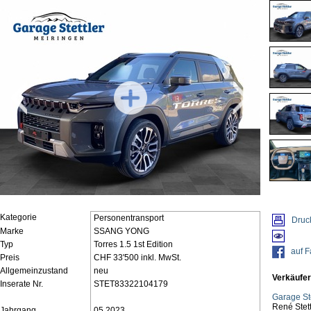
Kategorie
Personentransport
Druc
Marke
SSANG YONG
Typ
Torres 1.5 1st Edition
auf 
Preis
CHF 33'500 inkl. MwSt.
Allgemeinzustand
neu
Verkäufer
Inserate Nr.
STET83322104179
Garage St
René Stett
Jahrgang
05.2023