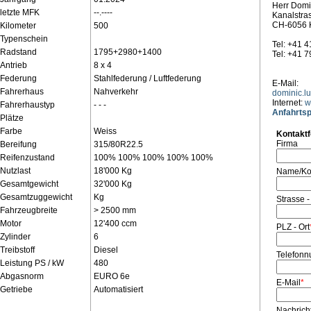
Herr Domi
letzte MFK
--.----
Kanalstra
CH-6056 K
Kilometer
500
Typenschein
Tel: +41 
Radstand
1795+2980+1400
Tel: +41 
Antrieb
8 x 4
Federung
Stahlfederung / Luftfederung
E-Mail:
Fahrerhaus
Nahverkehr
dominic.l
Internet:
w
Fahrerhaustyp
- - -
Anfahrtsp
Plätze
Farbe
Weiss
Kontakt
Firma
Bereifung
315/80R22.5
Reifenzustand
100% 100% 100% 100% 100%
Nutzlast
18'000 Kg
Name/Ko
Gesamtgewicht
32'000 Kg
Gesamtzuggewicht
Kg
Strasse -
Fahrzeugbreite
> 2500 mm
Motor
12'400 ccm
PLZ - Ort
Zylinder
6
Treibstoff
Diesel
Telefon
Leistung PS / kW
480
Abgasnorm
EURO 6e
E-Mail
*
Getriebe
Automatisiert
Nachrich