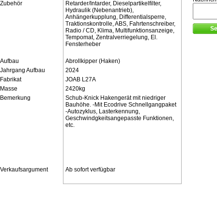
Zubehör
Retarder/Intarder, Dieselpartikelfilter,
Hydraulik (Nebenantrieb),
Anhängerkupplung, Differentialsperre,
Traktionskontrolle, ABS, Fahrtenschreiber,
Radio / CD, Klima, Multifunktionsanzeige,
Tempomat, Zentralverriegelung, El.
Fensterheber
Aufbau
Abrollkipper (Haken)
Jahrgang Aufbau
2024
Fabrikat
JOAB L27A
Masse
2420kg
Bemerkung
Schub-Knick Hakengerät mit niedriger
Bauhöhe. -Mit Ecodrive Schnellgangpaket
-Autozyklus, Lasterkennung,
Geschwindgkeitsangepasste Funktionen,
etc.
Verkaufsargument
Ab sofort verfügbar