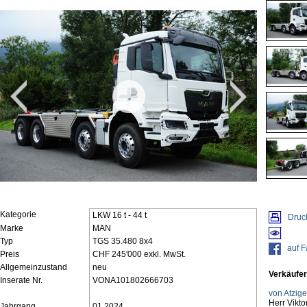
Kategorie
LKW 16 t - 44 t
Druc
Marke
MAN
Typ
TGS 35.480 8x4
auf 
Preis
CHF 245'000 exkl. MwSt.
Allgemeinzustand
neu
Verkäufer
Inserate Nr.
VONA101802666703
von Atzig
Herr Vikto
Jahrgang
01.2024