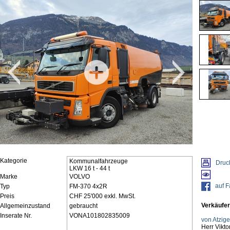
Kategorie
Kommunalfahrzeuge
Druc
LKW 16 t - 44 t
Marke
VOLVO
auf 
Typ
FM-370 4x2R
Preis
CHF 25'000 exkl. MwSt.
Verkäufer
Allgemeinzustand
gebraucht
Inserate Nr.
VONA101802835009
von Atzig
Herr Vikto