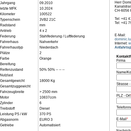
Herr Domi
Jahrgang
09.2010
Kanalstra
letzte MFK
10.2024
CH-6056 K
Kilometer
100522
Tel: +41 
Typenschein
3VB2 21C
Tel: +41 
Radstand
mm
Antrieb
4 x 2
E-Mail:
Federung
Stahlfederung / Luftfederung
dominic.l
Fahrerhaus
Nahverkehr
Internet:
w
Fahrerhaustyp
Niederdach
Anfahrtsp
Plätze
2
Kontakt
Farbe
Orange
Firma
Bereifung
Reifenzustand
50% 50% -- -- --
Name/Ko
Nutzlast
Gesamtgewicht
18000 Kg
Strasse -
Gesamtzuggewicht
Fahrzeugbreite
> 2500 mm
PLZ - Ort
Motor
10837ccm
Zylinder
6
Telefon
Treibstoff
Diesel
Leistung PS / kW
370 PS
E-Mail
*
Abgasnorm
EURO 3
Getriebe
Automatisiert
Nachrich