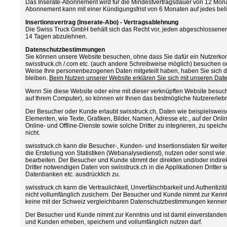
Das Inserate-Abonnement wird für die Mindestvertragsdauer von 12 Mon
Abonnement kann mit einer Kündigungsfrist von 6 Monaten auf jedes be
Insertionsvertrag (Inserate-Abo) - Vertragsablehnung
Die Swiss Truck GmbH behält sich das Recht vor, jeden abgeschlossene
14 Tagen abzulehnen.
Datenschutzbestimmungen
Sie können unsere Website besuchen, ohne dass Sie dafür ein Nutzerkon
swisstruck.ch /.com etc. (auch andere Schreibweise möglich) besuchen o
Weise Ihre personenbezogenen Daten mitgeteilt haben, haben Sie sich 
bleiben.
Beim Nutzen unserer Website erklären Sie sich mit unseren Da
Wenn Sie diese Website oder eine mit dieser verknüpften Website besuch
auf Ihrem Computer), so können wir Ihnen das bestmögliche Nutzererlebn
Der Besucher oder Kunde erlaubt swisstruck.ch, Daten wie beispielsweis
Elementen, wie Texte, Grafiken, Bilder, Namen, Adresse etc., auf der Onli
Online- und Offline-Dienste sowie solche Dritter zu integrieren, zu speich
nicht.
swisstruck.ch kann die Besucher-, Kunden- und Insertionsdaten für weite
die Erstellung von Statistiken (Webanalysedienst), nutzen oder sonst wi
bearbeiten. Der Besucher und Kunde stimmt der direkten und/oder indirek
Dritter notwendigen Daten von swisstruck.ch in die Applikationen Dritte
Datenbanken etc. ausdrücklich zu.
swisstruck.ch kann die Vertraulichkeit, Unverfälschbarkeit und Authentizi
nicht vollumfänglich zusichern. Der Besucher und Kunde nimmt zur Kenntn
keine mit der Schweiz vergleichbaren Datenschutzbestimmungen kennen
Der Besucher und Kunde nimmt zur Kenntnis und ist damit einverstanden
und Kunden erheben, speichern und vollumfänglich nutzen darf.