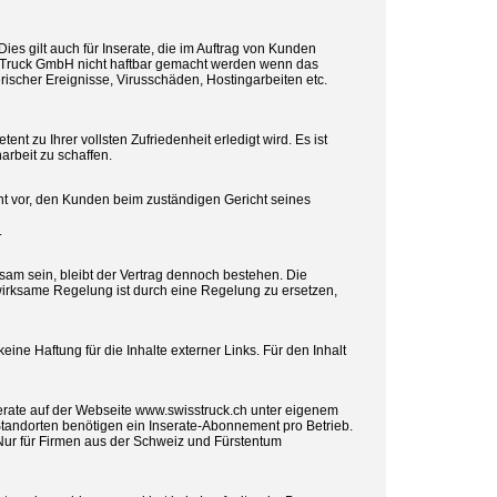
ies gilt auch für Inserate, die im Auftrag von Kunden
s Truck GmbH nicht haftbar gemacht werden wenn das
erischer Ereignisse, Virusschäden, Hostingarbeiten etc.
nt zu Ihrer vollsten Zufriedenheit erledigt wird. Es ist
arbeit zu schaffen.
ht vor, den Kunden beim zuständigen Gericht seines
.
am sein, bleibt der Vertrag dennoch bestehen. Die
wirksame Regelung ist durch eine Regelung zu ersetzen,
eine Haftung für die Inhalte externer Links. Für den Inhalt
erate auf der Webseite www.swisstruck.ch unter eigenem
tandorten benötigen ein Inserate-Abonnement pro Betrieb.
et. Nur für Firmen aus der Schweiz und Fürstentum