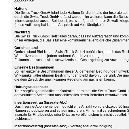
gegeben hat.
Haftung
Die Swiss Truck GmbH lehnt jede Haftung für die Inhalte der Inserate ab. D
durch die Swiss Truck GmbH erfasst wurden. Im weiteren kann die Swis
Internetangebot ausser Betrieb ist, bspw. aufgrund höherer Gewalt, krieg
(diese Auflistung hat keinen Anspruch auf Vollständigkeit).
Nachtrag
Die Swiss Truck GmbH setzt alles daran, dass Ihr Auftrag rasch und kompete
unser Anliegen, die Basis für eine kontinuierliche, erfolgreiche Zusammen
Gerichtsstand
Gerichtsstand Biel-Nidau. Swiss Truck GmbH behält sich jedoch das Rec
Wohnsitzes oder bei jedem anderen Gericht zu belangen.
Es kommt ausschliesslich schweizerische Gesetzgebung zur Anwendung
Einzelne Bestimmungen
Sollten einzelne Bestimmungen dieser Allgemeinen Bedingungen unwirks
Wirksamkeit aller übrigen Bestimmungen bleibt davon unberührt. Die un
die dem Zweck der unwirksamen Regelung am nächsten kommt.
Haftungsausschluss
Trotz sorgfältiger inhaltlicher Kontrolle übernimmt die Swiss Truck GmbH k
der verlinkten Seiten sind ausschliesslich deren Betreiber verantwortlich
Insertionsvertrag (Inserate-Abo)
Das Inserate-Abonnement ermöglicht eine Anzahl von gleichzeitig 50 Ins
Namen zu publizieren und zu administrieren. Firmen mit verschiedenen S
Inserate für Filialbetriebe oder Dritte zu veröffentlichen ist nicht gestatt
Lichtenstein.
Insertionsvertrag (Inserate-Abo) - Vertragsdauer/Kündigung