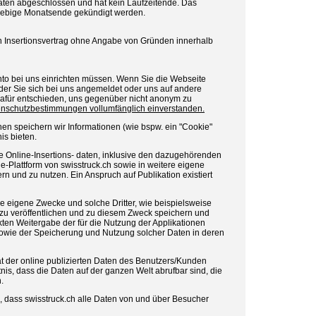
aten abgeschlossen und hat kein Laufzeitende. Das
liebige Monatsende gekündigt werden.
n Insertionsvertrag ohne Angabe von Gründen innerhalb
to bei uns einrichten müssen. Wenn Sie die Webseite
der Sie sich bei uns angemeldet oder uns auf andere
dafür entschieden, uns gegenüber nicht anonym zu
tenschutzbestimmungen vollumfänglich einverstanden.
en speichern wir Informationen (wie bspw. ein "Cookie"
is bieten.
e Online-Insertions- daten, inklusive den dazugehörenden
ne-Plattform von swisstruck.ch sowie in weitere eigene
ern und zu nutzen. Ein Anspruch auf Publikation existiert
re eigene Zwecke und solche Dritter, wie beispielsweise
e zu veröffentlichen und zu diesem Zweck speichern und
ten Weitergabe der für die Nutzung der Applikationen
r sowie der Speicherung und Nutzung solcher Daten in deren
tät der online publizierten Daten des Benutzers/Kunden
is, dass die Daten auf der ganzen Welt abrufbar sind, die
.
, dass swisstruck.ch alle Daten von und über Besucher