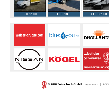
CHF 9'000
CHF 9'800
CHF 68'800
© 2026 Swiss Truck GmbH
Impressum
|
AGB 