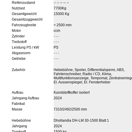
Reifenzustand
-- -- -- -- --
Nutzlast
7700Kg
Gesamtgewicht
15000 Kg
Gesamtzuggewicht
Fahrzeugbreite
> 2500 mm
Motor
ccm
Zylinder
- - -
Treibstoff
- - -
Leistung PS / kW
PS
Abgasnorm
- - -
Getriebe
- - -
Zubehör
Hebebühne, Spoiler, Differentialsperre, ABS,
Fahrtenschreiber, Radio / CD, Klima,
Multifunktionsanzeige, Tempomat, Zentralverrieg
El. Aussenspiegel, El. Fensterheber
Aufbau
Kunststoffkoffer isoliert
Jahrgang Aufbau
2024
Fabrikat
Masse
7310/2492/2500 mm
Hebebühne
Dhollandia DH-LM 30-1500 Blatt 1
Jahrgang
2024
Tragkraft
1500 kg