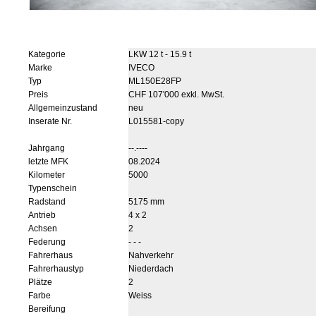
Kategorie
LKW 12 t - 15.9 t
Marke
IVECO
Typ
ML150E28FP
Preis
CHF 107'000 exkl. MwSt.
Allgemeinzustand
neu
Inserate Nr.
L015581-copy
Jahrgang
--.----
letzte MFK
08.2024
Kilometer
5000
Typenschein
Radstand
5175 mm
Antrieb
4 x 2
Achsen
2
Federung
- - -
Fahrerhaus
Nahverkehr
Fahrerhaustyp
Niederdach
Plätze
2
Farbe
Weiss
Bereifung