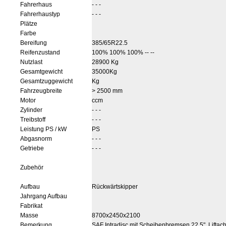
Fahrerhaus
- - -
Fahrerhaustyp
- - -
Plätze
Farbe
Bereifung
385/65R22.5
Reifenzustand
100% 100% 100% -- --
Nutzlast
28900 Kg
Gesamtgewicht
35000Kg
Gesamtzuggewicht
Kg
Fahrzeugbreite
> 2500 mm
Motor
ccm
Zylinder
- - -
Treibstoff
- - -
Leistung PS / kW
PS
Abgasnorm
- - -
Getriebe
- - -
Zubehör
Aufbau
Rückwärtskipper
Jahrgang Aufbau
Fabrikat
Masse
8700x2450x2100
Bemerkung
SAF Intradisc mit Scheibenbremsen 22.5", Liftac