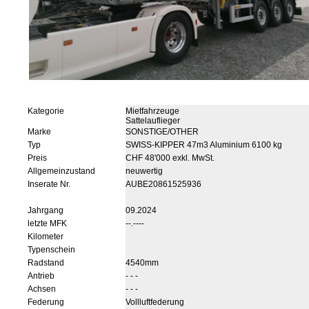
Kategorie
Mietfahrzeuge
Sattelauflieger
Marke
SONSTIGE/OTHER
Typ
SWISS-KIPPER 47m3 Aluminium 6100 kg
Preis
CHF 48'000 exkl. MwSt.
Allgemeinzustand
neuwertig
Inserate Nr.
AUBE20861525936
Jahrgang
09.2024
letzte MFK
--.----
Kilometer
Typenschein
Radstand
4540mm
Antrieb
- - -
Achsen
- - -
Federung
Vollluftfederung