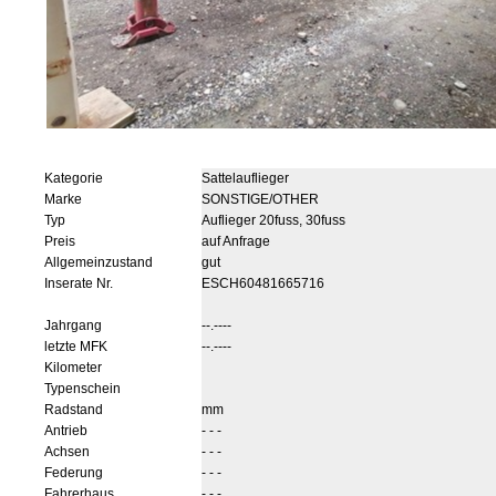
Kategorie
Sattelauflieger
Marke
SONSTIGE/OTHER
Typ
Auflieger 20fuss, 30fuss
Preis
auf Anfrage
Allgemeinzustand
gut
Inserate Nr.
ESCH60481665716
Jahrgang
--.----
letzte MFK
--.----
Kilometer
Typenschein
Radstand
mm
Antrieb
- - -
Achsen
- - -
Federung
- - -
Fahrerhaus
- - -