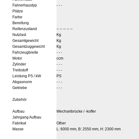
Fahrerhaustyp
- - -
Plätze
Farbe
Bereifung
Reifenzustand
-- -- -- -- --
Nutzlast
Kg
Gesamtgewicht
Kg
Gesamtzuggewicht
Kg
Fahrzeugbreite
- - -
Motor
ccm
Zylinder
- - -
Treibstoff
- - -
Leistung PS / kW
PS
Abgasnorm
- - -
Getriebe
- - -
Zubehör
Aufbau
Wechselbrücke / -koffer
Jahrgang Aufbau
Fabrikat
Other
Masse
L: 6000 mm, B: 2550 mm, H: 2300 mm