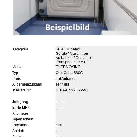
Kategorie
Teile / Zubehör
Geräte / Maschinen
Aufbauten / Container
Transporter - 3.5 t
Marke
THERMOKING
Typ
ColdCube 330C
Preis
auf Anfrage
Allgemeinzustand
sehr gut
Inserate Nr.
FTKA91592066592
Jahrgang
--.----
letzte MFK
--.----
Kilometer
Typenschein
Radstand
mm
Antrieb
- - -
Achsen
- - -