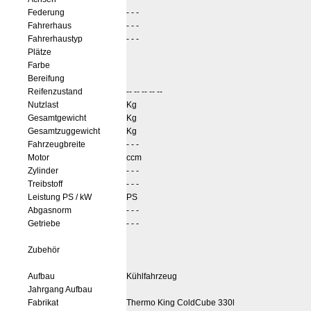
Federung
- - -
Fahrerhaus
- - -
Fahrerhaustyp
- - -
Plätze
Farbe
Bereifung
Reifenzustand
-- -- -- -- --
Nutzlast
Kg
Gesamtgewicht
Kg
Gesamtzuggewicht
Kg
Fahrzeugbreite
- - -
Motor
ccm
Zylinder
- - -
Treibstoff
- - -
Leistung PS / kW
PS
Abgasnorm
- - -
Getriebe
- - -
Zubehör
Aufbau
Kühlfahrzeug
Jahrgang Aufbau
Fabrikat
Thermo King ColdCube 330l