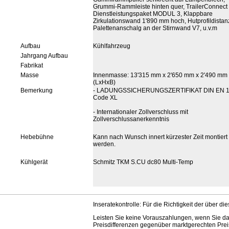
Grummi-Rammleiste hinten quer, TrailerConnect
Dienstleistungspaket MODUL 3, Klappbare
Zirkulationswand 1'890 mm hoch, Hutprofildistan
Palettenanschalg an der Stirnwand V7, u.v.m
Aufbau
Kühlfahrzeug
Jahrgang Aufbau
Fabrikat
Masse
Innenmasse: 13'315 mm x 2'650 mm x 2'490 mm
(LxHxB)
Bemerkung
- LADUNGSSICHERUNGSZERTIFIKAT DIN EN 
Code XL
- Internationaler Zollverschluss mit
Zollverschlussanerkenntnis
Hebebühne
Kann nach Wunsch innert kürzester Zeit montiert
werden.
Kühlgerät
Schmitz TKM S.CU dc80 Multi-Temp
Inseratekontrolle: Für die Richtigkeit der über d
Leisten Sie keine Vorauszahlungen, wenn Sie da
Preisdifferenzen gegenüber marktgerechten Preis