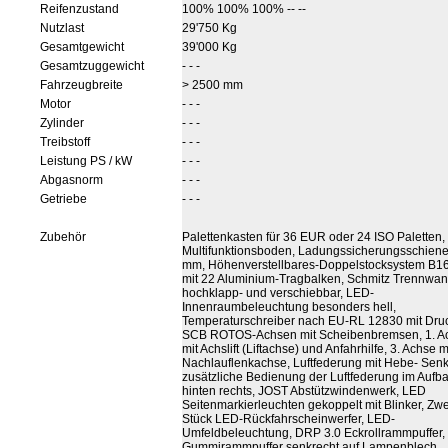
Reifenzustand
100% 100% 100% -- --
Nutzlast
29'750 Kg
Gesamtgewicht
39'000 Kg
Gesamtzuggewicht
- - -
Fahrzeugbreite
> 2500 mm
Motor
- - -
Zylinder
- - -
Treibstoff
- - -
Leistung PS / kW
- - -
Abgasnorm
- - -
Getriebe
- - -
Zubehör
Palettenkasten für 36 EUR oder 24 ISO Paletten
Multifunktionsboden, Ladungssicherungsschien
mm, Höhenverstellbares-Doppelstocksystem B1
mit 22 Aluminium-Tragbalken, Schmitz Trennwa
hochklapp- und verschiebbar, LED-
Innenraumbeleuchtung besonders hell,
Temperaturschreiber nach EU-RL 12830 mit Druc
SCB ROTOS-Achsen mit Scheibenbremsen, 1. A
mit Achslift (Liftachse) und Anfahrhilfe, 3. Achse m
Nachlauflenkachse, Luftfederung mit Hebe- Senkv
zusätzliche Bedienung der Luftfederung im Aufb
hinten rechts, JOST Abstützwindenwerk, LED
Seitenmarkierleuchten gekoppelt mit Blinker, Zwe
Stück LED-Rückfahrscheinwerfer, LED-
Umfeldbeleuchtung, DRP 3.0 Eckrollrammpuffer,
Gummirammpuffer senkrecht auf Lampenblech,