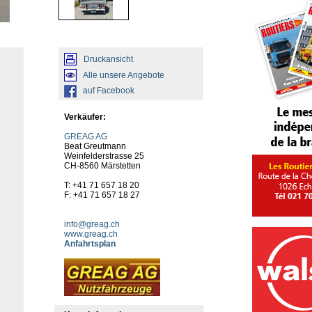
Druckansicht
Alle unsere Angebote
auf Facebook
Verkäufer:
GREAG AG
Beat Greutmann
Weinfelderstrasse 25
CH-8560 Märstetten
T: +41 71 657 18 20
F: +41 71 657 18 27
info@greag.ch
www.greag.ch
Anfahrtsplan