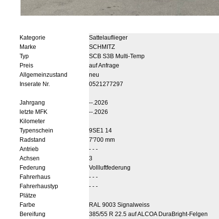
Kategorie
Sattelauflieger
Marke
SCHMITZ
Typ
SCB S3B Multi-Temp
Preis
auf Anfrage
Allgemeinzustand
neu
Inserate Nr.
0521277297
Jahrgang
--.2026
letzte MFK
--.2026
Kilometer
Typenschein
9SE1 14
Radstand
7'700 mm
Antrieb
- - -
Achsen
3
Federung
Vollluftfederung
Fahrerhaus
- - -
Fahrerhaustyp
- - -
Plätze
Farbe
RAL 9003 Signalweiss
Bereifung
385/55 R 22.5 auf ALCOA DuraBright-Felgen