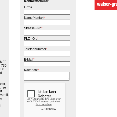
Kontaktformular
Firma
Name/Kontakt
*
Strasse - Nr.
*
PLZ - Ort
*
Telefonnummer
*
E-Mail
*
, MFF
e 730
650
Nachricht
*
nd
ker,
chse
it
entil,
au
i