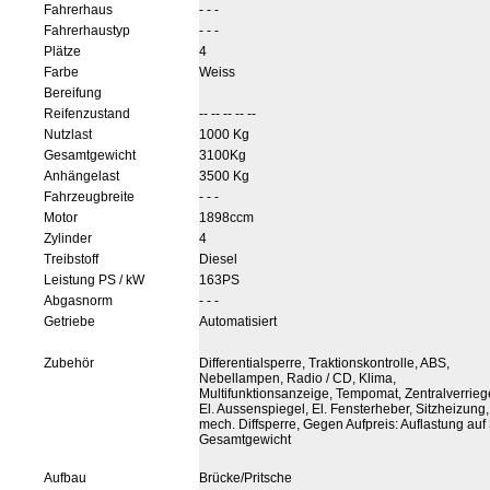
Fahrerhaus
- - -
Fahrerhaustyp
- - -
Plätze
4
Farbe
Weiss
Bereifung
Reifenzustand
-- -- -- -- --
Nutzlast
1000 Kg
Gesamtgewicht
3100Kg
Anhängelast
3500 Kg
Fahrzeugbreite
- - -
Motor
1898ccm
Zylinder
4
Treibstoff
Diesel
Leistung PS / kW
163PS
Abgasnorm
- - -
Getriebe
Automatisiert
Zubehör
Differentialsperre, Traktionskontrolle, ABS,
Nebellampen, Radio / CD, Klima,
Multifunktionsanzeige, Tempomat, Zentralverrieg
El. Aussenspiegel, El. Fensterheber, Sitzheizung,
mech. Diffsperre, Gegen Aufpreis: Auflastung auf 
Gesamtgewicht
Aufbau
Brücke/Pritsche