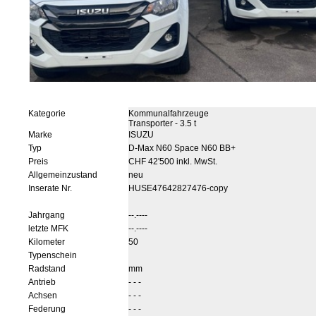
Kategorie
Kommunalfahrzeuge
Transporter - 3.5 t
Marke
ISUZU
Typ
D-Max N60 Space N60 BB+
Preis
CHF 42'500 inkl. MwSt.
Allgemeinzustand
neu
Inserate Nr.
HUSE47642827476-copy
Jahrgang
--.----
letzte MFK
--.----
Kilometer
50
Typenschein
Radstand
mm
Antrieb
- - -
Achsen
- - -
Federung
- - -