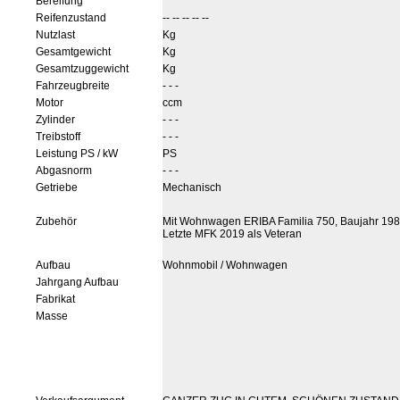
Bereifung
Reifenzustand
-- -- -- -- --
Nutzlast
Kg
Gesamtgewicht
Kg
Gesamtzuggewicht
Kg
Fahrzeugbreite
- - -
Motor
ccm
Zylinder
- - -
Treibstoff
- - -
Leistung PS / kW
PS
Abgasnorm
- - -
Getriebe
Mechanisch
Zubehör
Mit Wohnwagen ERIBA Familia 750, Baujahr 198
Letzte MFK 2019 als Veteran
Aufbau
Wohnmobil / Wohnwagen
Jahrgang Aufbau
Fabrikat
Masse