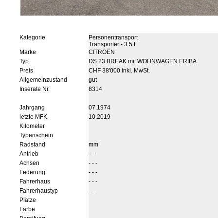
Kategorie
Personentransport
Transporter - 3.5 t
Marke
CITROËN
Typ
DS 23 BREAK mit WOHNWAGEN ERIBA
Preis
CHF 38'000 inkl. MwSt.
Allgemeinzustand
gut
Inserate Nr.
8314
Jahrgang
07.1974
letzte MFK
10.2019
Kilometer
Typenschein
Radstand
mm
Antrieb
- - -
Achsen
- - -
Federung
- - -
Fahrerhaus
- - -
Fahrerhaustyp
- - -
Plätze
Farbe