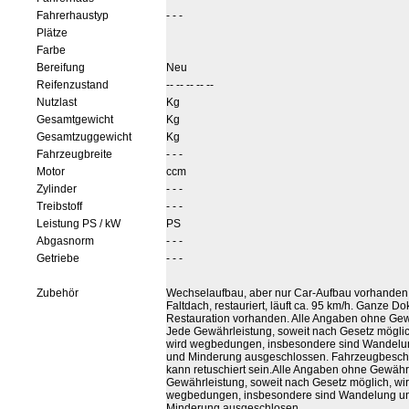
Fahrerhaustyp
- - -
Plätze
Farbe
Bereifung
Neu
Reifenzustand
-- -- -- -- --
Nutzlast
Kg
Gesamtgewicht
Kg
Gesamtzuggewicht
Kg
Fahrzeugbreite
- - -
Motor
ccm
Zylinder
- - -
Treibstoff
- - -
Leistung PS / kW
PS
Abgasnorm
- - -
Getriebe
- - -
Zubehör
Wechselaufbau, aber nur Car-Aufbau vorhanden
Faltdach, restauriert, läuft ca. 95 km/h. Ganze D
Restauration vorhanden. Alle Angaben ohne Gew
Jede Gewährleistung, soweit nach Gesetz möglic
wird wegbedungen, insbesondere sind Wandelu
und Minderung ausgeschlossen. Fahrzeugbeschr
kann retuschiert sein.Alle Angaben ohne Gewähr
Gewährleistung, soweit nach Gesetz möglich, wi
wegbedungen, insbesondere sind Wandelung u
Minderung ausgeschlosen.