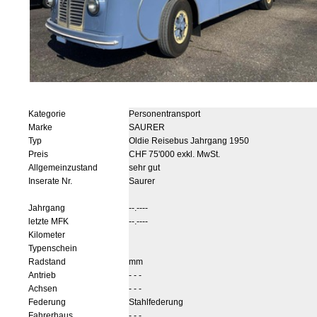
Kategorie
Personentransport
Marke
SAURER
Typ
Oldie Reisebus Jahrgang 1950
Preis
CHF 75'000 exkl. MwSt.
Allgemeinzustand
sehr gut
Inserate Nr.
Saurer
Jahrgang
--.----
letzte MFK
--.----
Kilometer
Typenschein
Radstand
mm
Antrieb
- - -
Achsen
- - -
Federung
Stahlfederung
Fahrerhaus
- - -