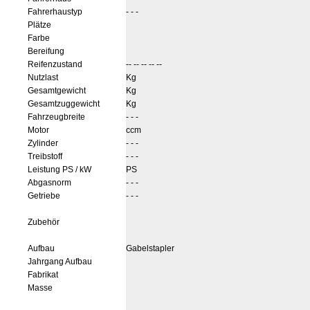
Fahrerhaustyp
- - -
Plätze
Farbe
Bereifung
Reifenzustand
-- -- -- -- --
Nutzlast
Kg
Gesamtgewicht
Kg
Gesamtzuggewicht
Kg
Fahrzeugbreite
- - -
Motor
ccm
Zylinder
- - -
Treibstoff
- - -
Leistung PS / kW
PS
Abgasnorm
- - -
Getriebe
- - -
Zubehör
Aufbau
Gabelstapler
Jahrgang Aufbau
Fabrikat
Masse