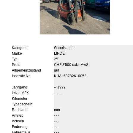
Kategorie
Gabelstapler
Marke
LINDE
Typ
25
Preis
CHF 8'500 exkl. MwSt.
Allgemeinzustand
gut
Inserate Nr.
KHAL60782610052
Jahrgang
--.1999
letzte MFK
--.----
Kilometer
Typenschein
Radstand
mm
Antrieb
- - -
Achsen
- - -
Federung
- - -
Fahrerhaus
- - -