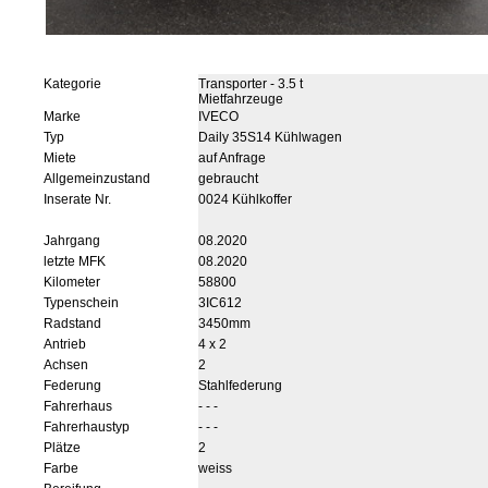
Kategorie
Transporter - 3.5 t
Mietfahrzeuge
Marke
IVECO
Typ
Daily 35S14 Kühlwagen
Miete
auf Anfrage
Allgemeinzustand
gebraucht
Inserate Nr.
0024 Kühlkoffer
Jahrgang
08.2020
letzte MFK
08.2020
Kilometer
58800
Typenschein
3IC612
Radstand
3450mm
Antrieb
4 x 2
Achsen
2
Federung
Stahlfederung
Fahrerhaus
- - -
Fahrerhaustyp
- - -
Plätze
2
Farbe
weiss