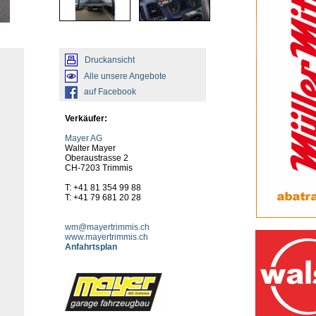
Druckansicht
Alle unsere Angebote
auf Facebook
Verkäufer:
Mayer AG
Walter Mayer
Oberaustrasse 2
CH-7203 Trimmis
T: +41 81 354 99 88
T: +41 79 681 20 28
wm@mayertrimmis.ch
www.mayertrimmis.ch
Anfahrtsplan