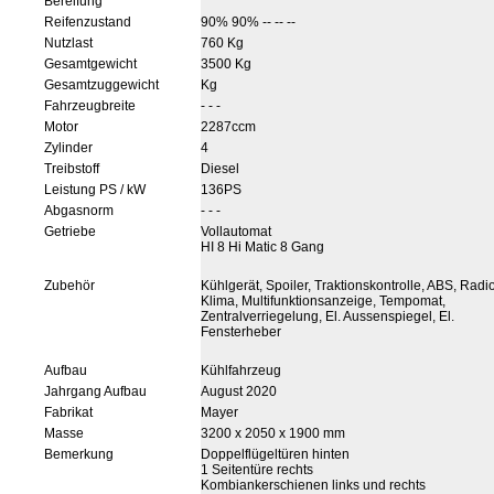
Bereifung
Reifenzustand
90% 90% -- -- --
Nutzlast
760 Kg
Gesamtgewicht
3500 Kg
Gesamtzuggewicht
Kg
Fahrzeugbreite
- - -
Motor
2287ccm
Zylinder
4
Treibstoff
Diesel
Leistung PS / kW
136PS
Abgasnorm
- - -
Getriebe
Vollautomat
HI 8 Hi Matic 8 Gang
Zubehör
Kühlgerät, Spoiler, Traktionskontrolle, ABS, Radi
Klima, Multifunktionsanzeige, Tempomat,
Zentralverriegelung, El. Aussenspiegel, El.
Fensterheber
Aufbau
Kühlfahrzeug
Jahrgang Aufbau
August 2020
Fabrikat
Mayer
Masse
3200 x 2050 x 1900 mm
Bemerkung
Doppelflügeltüren hinten
1 Seitentüre rechts
Kombiankerschienen links und rechts