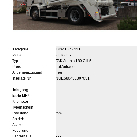
Kategorie
LKW 16 t - 44 t
Marke
GERGEN
Typ
TAK Adonis 180 CH 5
Preis
auf Anfrage
Allgemeinzustand
neu
Inserate Nr.
NUES80431307051
Jahrgang
--.----
letzte MFK
--.----
Kilometer
Typenschein
Radstand
mm
Antrieb
- - -
Achsen
- - -
Federung
- - -
Fahrerhaus
- - -