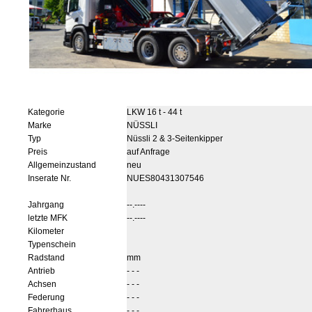
Kategorie
LKW 16 t - 44 t
Marke
NÜSSLI
Typ
Nüssli 2 & 3-Seitenkipper
Preis
auf Anfrage
Allgemeinzustand
neu
Inserate Nr.
NUES80431307546
Jahrgang
--.----
letzte MFK
--.----
Kilometer
Typenschein
Radstand
mm
Antrieb
- - -
Achsen
- - -
Federung
- - -
Fahrerhaus
- - -