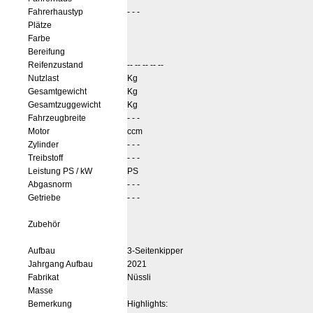
Fahrerhaustyp
- - -
Plätze
Farbe
Bereifung
Reifenzustand
-- -- -- -- --
Nutzlast
Kg
Gesamtgewicht
Kg
Gesamtzuggewicht
Kg
Fahrzeugbreite
- - -
Motor
ccm
Zylinder
- - -
Treibstoff
- - -
Leistung PS / kW
PS
Abgasnorm
- - -
Getriebe
- - -
Zubehör
Aufbau
3-Seitenkipper
Jahrgang Aufbau
2021
Fabrikat
Nüssli
Masse
Bemerkung
Highlights: