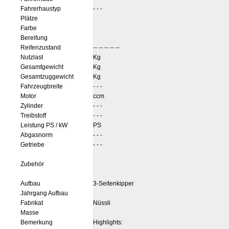
Fahrerhaustyp
- - -
Plätze
Farbe
Bereifung
Reifenzustand
-- -- -- -- --
Nutzlast
Kg
Gesamtgewicht
Kg
Gesamtzuggewicht
Kg
Fahrzeugbreite
- - -
Motor
ccm
Zylinder
- - -
Treibstoff
- - -
Leistung PS / kW
PS
Abgasnorm
- - -
Getriebe
- - -
Zubehör
Aufbau
3-Seitenkipper
Jahrgang Aufbau
Fabrikat
Nüssli
Masse
Bemerkung
Highlights: