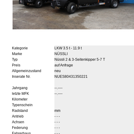
Kategorie
LKW 3.5 t - 11.9 t
Marke
NÜSSLI
Typ
Nüssli 2 & 3-Seitenkipper 5-7 T
Preis
auf Anfrage
Allgemeinzustand
neu
Inserate Nr.
NUES80431350221
Jahrgang
--.----
letzte MFK
--.----
Kilometer
Typenschein
Radstand
mm
Antrieb
- - -
Achsen
- - -
Federung
- - -
Fahrerhaus
- - -