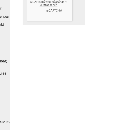
r
iehbar
nkt
lbar)
ules
is M+S