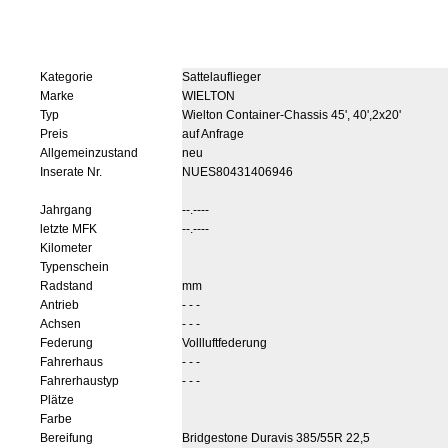
Kategorie
Sattelauflieger
Marke
WIELTON
Typ
Wielton Container-Chassis 45', 40',2x20'
Preis
auf Anfrage
Allgemeinzustand
neu
Inserate Nr.
NUES80431406946
Jahrgang
--.----
letzte MFK
--.----
Kilometer
Typenschein
Radstand
mm
Antrieb
- - -
Achsen
- - -
Federung
Vollluftfederung
Fahrerhaus
- - -
Fahrerhaustyp
- - -
Plätze
Farbe
Bereifung
Bridgestone Duravis 385/55R 22,5