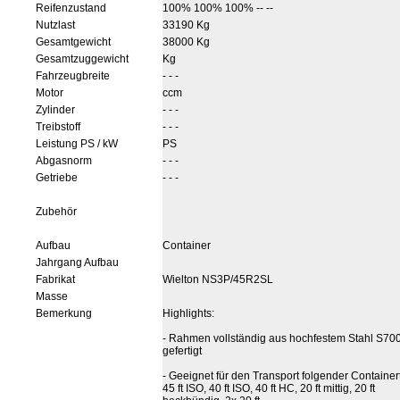
Reifenzustand
100% 100% 100% -- --
Nutzlast
33190 Kg
Gesamtgewicht
38000 Kg
Gesamtzuggewicht
Kg
Fahrzeugbreite
- - -
Motor
ccm
Zylinder
- - -
Treibstoff
- - -
Leistung PS / kW
PS
Abgasnorm
- - -
Getriebe
- - -
Zubehör
Aufbau
Container
Jahrgang Aufbau
Fabrikat
Wielton NS3P/45R2SL
Masse
Bemerkung
Highlights:
- Rahmen vollständig aus hochfestem Stahl S70
gefertigt
- Geeignet für den Transport folgender Container
45 ft ISO, 40 ft ISO, 40 ft HC, 20 ft mittig, 20 ft