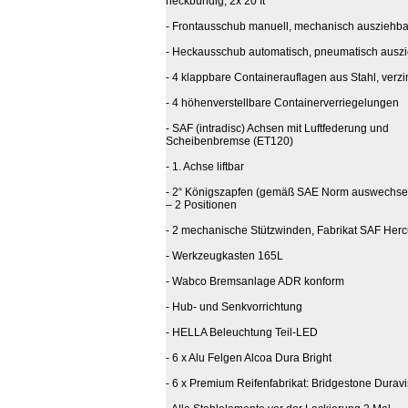
heckbündig, 2x 20 ft
- Frontausschub manuell, mechanisch ausziehba
- Heckausschub automatisch, pneumatisch ausz
- 4 klappbare Containerauflagen aus Stahl, verzi
- 4 höhenverstellbare Containerverriegelungen
- SAF (intradisc) Achsen mit Luftfederung und
Scheibenbremse (ET120)
- 1. Achse liftbar
- 2“ Königszapfen (gemäß SAE Norm auswechse
– 2 Positionen
- 2 mechanische Stützwinden, Fabrikat SAF Herc
- Werkzeugkasten 165L
- Wabco Bremsanlage ADR konform
- Hub- und Senkvorrichtung
- HELLA Beleuchtung Teil-LED
- 6 x Alu Felgen Alcoa Dura Bright
- 6 x Premium Reifenfabrikat: Bridgestone Durav