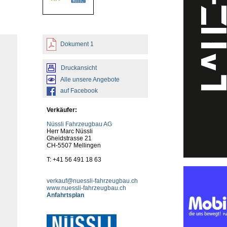
Dokument 1
Druckansicht
Alle unsere Angebote
auf Facebook
Verkäufer:
Nüssli Fahrzeugbau AG
Herr Marc Nüssli
Gheidstrasse 21
CH-5507 Mellingen
T: +41 56 491 18 63
verkauf@nuessli-fahrzeugbau.ch
www.nuessli-fahrzeugbau.ch
Anfahrtsplan