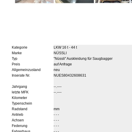
Kategorie
LKW 16 t - 44 t
Marke
NÜSSLI
Typ
"Nüssli" Auskleidung für Saugbagger
Preis
auf Anfrage
Allgemeinzustand
neu
Inserate Nr.
NUES80432608631
Jahrgang
--.----
letzte MFK
--.----
Kilometer
Typenschein
Radstand
mm
Antrieb
- - -
Achsen
- - -
Federung
- - -
Fahrerhaus
- - -