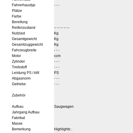
Fahrerhaustyp
- - -
Plätze
Farbe
Bereifung
Reifenzustand
-- -- -- -- --
Nutzlast
Kg
Gesamtgewicht
Kg
Gesamtzuggewicht
Kg
Fahrzeugbreite
- - -
Motor
ccm
Zylinder
- - -
Treibstoff
- - -
Leistung PS / kW
PS
Abgasnorm
- - -
Getriebe
- - -
Zubehör
Aufbau
Saugwagen
Jahrgang Aufbau
Fabrikat
Masse
Bemerkung
Highlights :