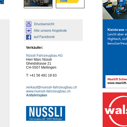
Druckansicht
Alle unsere Angebote
auf Facebook
Verkäufer:
Nüssli Fahrzeugbau AG
Herr Marc Nüssli
Gheidstrasse 21
CH-5507 Mellingen
T: +41 56 491 18 63
verkauf@nuessli-fahrzeugbau.ch
www.nuessli-fahrzeugbau.ch
Anfahrtsplan