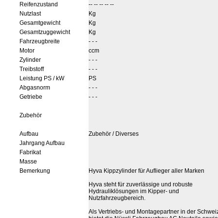
Reifenzustand
-- -- -- -- --
Nutzlast
Kg
Gesamtgewicht
Kg
Gesamtzuggewicht
Kg
Fahrzeugbreite
- - -
Motor
ccm
Zylinder
- - -
Treibstoff
- - -
Leistung PS / kW
PS
Abgasnorm
- - -
Getriebe
- - -
Zubehör
Aufbau
Zubehör / Diverses
Jahrgang Aufbau
Fabrikat
Masse
Bemerkung
Hyva Kippzylinder für Auflieger aller Marken
Hyva steht für zuverlässige und robuste
Hydrauliklösungen im Kipper- und
Nutzfahrzeugbereich.
Als Vertriebs- und Montagepartner in der Schwei