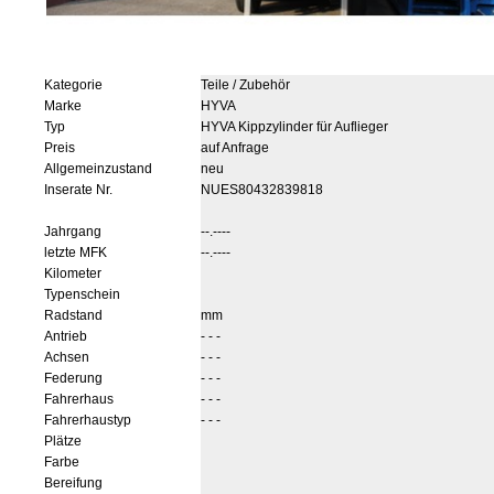
Kategorie
Teile / Zubehör
Marke
HYVA
Typ
HYVA Kippzylinder für Auflieger
Preis
auf Anfrage
Allgemeinzustand
neu
Inserate Nr.
NUES80432839818
Jahrgang
--.----
letzte MFK
--.----
Kilometer
Typenschein
Radstand
mm
Antrieb
- - -
Achsen
- - -
Federung
- - -
Fahrerhaus
- - -
Fahrerhaustyp
- - -
Plätze
Farbe
Bereifung