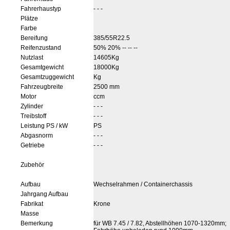
Fahrerhaustyp
- - -
Plätze
Farbe
Bereifung
385/55R22.5
Reifenzustand
50% 20% -- -- --
Nutzlast
14605Kg
Gesamtgewicht
18000Kg
Gesamtzuggewicht
Kg
Fahrzeugbreite
2500 mm
Motor
ccm
Zylinder
- - -
Treibstoff
- - -
Leistung PS / kW
PS
Abgasnorm
- - -
Getriebe
- - -
Zubehör
Aufbau
Wechselrahmen / Containerchassis
Jahrgang Aufbau
Fabrikat
Krone
Masse
Bemerkung
für WB 7.45 / 7.82, Abstellhöhen 1070-1320mm;