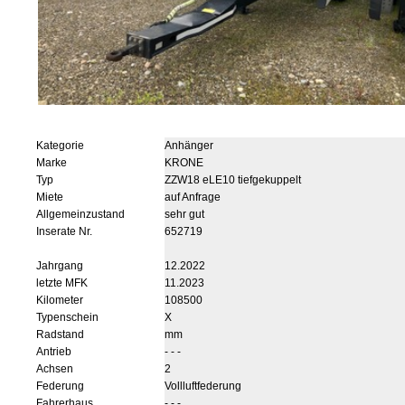
Kategorie
Anhänger
Marke
KRONE
Typ
ZZW18 eLE10 tiefgekuppelt
Miete
auf Anfrage
Allgemeinzustand
sehr gut
Inserate Nr.
652719
Jahrgang
12.2022
letzte MFK
11.2023
Kilometer
108500
Typenschein
X
Radstand
mm
Antrieb
- - -
Achsen
2
Federung
Vollluftfederung
Fahrerhaus
- - -