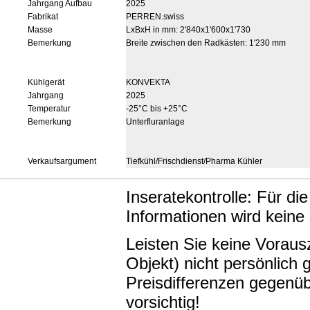
Jahrgang Aufbau
2025
Fabrikat
PERREN.swiss
Masse
LxBxH in mm: 2'840x1'600x1'730
Bemerkung
Breite zwischen den Radkästen: 1'230 mm
Kühlgerät
KONVEKTA
Jahrgang
2025
Temperatur
-25°C bis +25°C
Bemerkung
Unterfluranlage
Verkaufsargument
Tiefkühl/Frischdienst/Pharma Kühler
Inseratekontrolle: Für di
Informationen wird keine
Leisten Sie keine Vorau
Objekt) nicht persönlic
Preisdifferenzen gegenüb
vorsichtig!