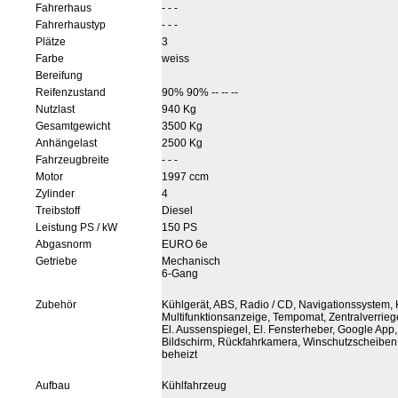
Fahrerhaus
- - -
Fahrerhaustyp
- - -
Plätze
3
Farbe
weiss
Bereifung
Reifenzustand
90% 90% -- -- --
Nutzlast
940 Kg
Gesamtgewicht
3500 Kg
Anhängelast
2500 Kg
Fahrzeugbreite
- - -
Motor
1997 ccm
Zylinder
4
Treibstoff
Diesel
Leistung PS / kW
150 PS
Abgasnorm
EURO 6e
Getriebe
Mechanisch
6-Gang
Zubehör
Kühlgerät, ABS, Radio / CD, Navigationssystem, 
Multifunktionsanzeige, Tempomat, Zentralverrieg
El. Aussenspiegel, El. Fensterheber, Google App,
Bildschirm, Rückfahrkamera, Winschutzscheiben
beheizt
Aufbau
Kühlfahrzeug