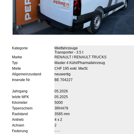
Kategorie
Mietfahrzeuge
Transporter - 3.5 t
Marke
RENAULT / RENAULT TRUCKS
Typ
Master 4 Kühl/Pharmafahrzeug
Miete
CHF 195 exkl. MwSt.
Allgemeinzustand
neuwertig
Inserate Nr.
BE 704227
Jahrgang
05.2026
letzte MFK
05.2025
Kilometer
5000
Typenschein
3RH479
Radstand
3585 mm
Antrieb
4 x 2
Achsen
2
Federung
- - -