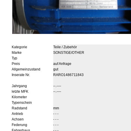
Kategorie
Teile / Zubehör
Marke
SONSTIGE/OTHER
Typ
Preis
auf Anfrage
Allgemeinzustand
gut
Inserate Nr.
RARO1486711843
Jahrgang
--.----
letzte MFK
--.----
Kilometer
Typenschein
Radstand
mm
Antrieb
- - -
Achsen
- - -
Federung
- - -
Fahrerhaus
- - -