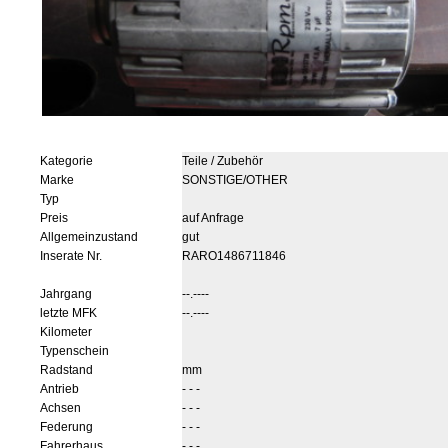
Kategorie
Teile / Zubehör
Marke
SONSTIGE/OTHER
Typ
Preis
auf Anfrage
Allgemeinzustand
gut
Inserate Nr.
RARO1486711846
Jahrgang
--.----
letzte MFK
--.----
Kilometer
Typenschein
Radstand
mm
Antrieb
- - -
Achsen
- - -
Federung
- - -
Fahrerhaus
- - -