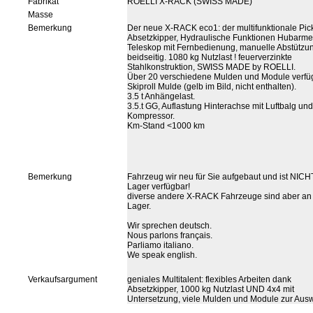
Fabrikat
ROELLI X-RACK (SWISS MADE)
Masse
Bemerkung
Der neue X-RACK eco1: der multifunktionale Pic
Absetzkipper, Hydraulische Funktionen Hubarme
Teleskop mit Fernbedienung, manuelle Abstützu
beidseitig. 1080 kg Nutzlast ! feuerverzinkte
Stahlkonstruktion, SWISS MADE by ROELLI.
Über 20 verschiedene Mulden und Module verfü
Skiproll Mulde (gelb im Bild, nicht enthalten).
3.5 t Anhängelast.
3.5.t GG, Auflastung Hinterachse mit Luftbalg und
Kompressor.
Km-Stand <1000 km
Bemerkung
Fahrzeug wir neu für Sie aufgebaut und ist NICH
Lager verfügbar!
diverse andere X-RACK Fahrzeuge sind aber an
Lager.
Wir sprechen deutsch.
Nous parlons français.
Parliamo italiano.
We speak english.
Verkaufsargument
geniales Multitalent: flexibles Arbeiten dank
Absetzkipper, 1000 kg Nutzlast UND 4x4 mit
Untersetzung, viele Mulden und Module zur Ausw