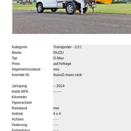
Kategorie
Transporter - 3.5 t
Marke
ISUZU
Typ
D-Max
Preis
auf Anfrage
Allgemeinzustand
neu
Inserate Nr.
IsuzuD-maxx-rack
Jahrgang
--.2024
letzte MFK
--.----
Kilometer
Typenschein
Radstand
mm
Antrieb
4 x 4
Achsen
- - -
Federung
- - -
Fahrerhaus
- - -