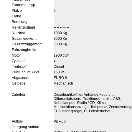
Fahrerhaustyp
- - -
Plätze
2
Farbe
Bereifung
Reifenzustand
-- -- -- -- --
Nutzlast
1080 Kg
Gesamtgewicht
3500 Kg
Gesamtzuggewicht
6000 Kg
Fahrzeugbreite
- - -
Motor
1900 ccm
Zylinder
4
Treibstoff
Diesel
Leistung PS / kW
163 PS
Abgasnorm
EURO 6
Getriebe
Mechanisch
Zubehör
Dieselpartikelfilter, Anhängerkupplung,
Differentialsperre, Traktionskontrolle, ABS,
Nebellampen, Radio / CD, Klima,
Multifunktionsanzeige, Tempomat, Zentralverrieg
El. Aussenspiegel, El. Fensterheber
Aufbau
Pick-up
Jahrgang Aufbau