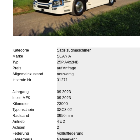
Kategorie
Sattelzugmaschinen
Marke
SCANIA
Typ
25P A4x2NB
Preis
auf Anfrage
Allgemeinzustand
neuwertig
Inserate Nr.
31271
Jahrgang
09.2023
letzte MFK
09.2023
Kilometer
23000
Typenschein
3SC3 02
Radstand
3950 mm
Antrieb
4 x 2
Achsen
2
Federung
Vollluftfederung
Fahrerhaus
Nahverkehr