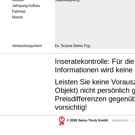
Aufbau
Sattelkupplung
Jahrgang Aufbau
Fabrikat
Masse
Verkaufsargument
Ex. Scania Demo Fzg.
Inseratekontrolle: Für di
Informationen wird keine
Leisten Sie keine Vorau
Objekt) nicht persönlic
Preisdifferenzen gegenüb
vorsichtig!
© 2026 Swiss Truck GmbH
Impressum
|