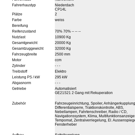
Fahrerhaustyp
Niederdach
CP14L
Plätze
2
Farbe
weiss
Bereifung
Reifenzustand
70% 70% -- -- --
Nutzlast
10900 Kg
Gesamtgewicht
20000 Kg
Gesamtzuggewicht
32000 Kg
Fahrzeugbreite
2500 mm
Motor
ccm
Zylinder
- - -
Treibstoff
Elektro
Leistung PS / kW
295 kW
Abgasnorm
- - -
Getriebe
Automatisiert
GE21S21 2 Gang mit Rekuperation
Zubehör
Fahrzeugeinrichtung, Spoiler, Anhängerkupplung
Differentialsperre, Traktionskontrolle, ABS,
Nebellampen, Fahrtenschreiber, Radio / CD,
Navigationssystem, Klima, Multifunktionsanzeige
Tempomat, Zentralverriegelung, El. Aussenspiegel
Fensterheber