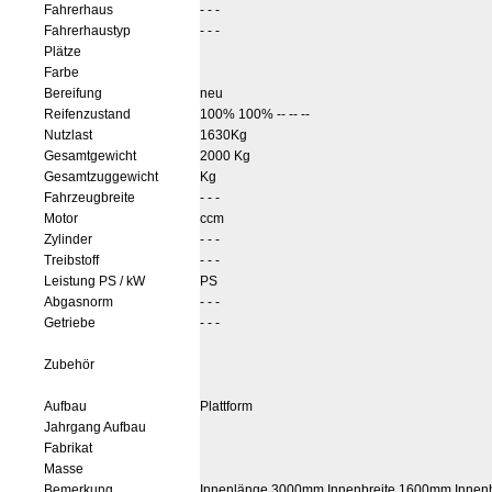
Fahrerhaus
- - -
Fahrerhaustyp
- - -
Plätze
Farbe
Bereifung
neu
Reifenzustand
100% 100% -- -- --
Nutzlast
1630Kg
Gesamtgewicht
2000 Kg
Gesamtzuggewicht
Kg
Fahrzeugbreite
- - -
Motor
ccm
Zylinder
- - -
Treibstoff
- - -
Leistung PS / kW
PS
Abgasnorm
- - -
Getriebe
- - -
Zubehör
Aufbau
Plattform
Jahrgang Aufbau
Fabrikat
Masse
Bemerkung
Innenlänge 3000mm Innenbreite 1600mm Innen