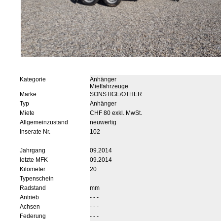
Kategorie
Anhänger
Mietfahrzeuge
Marke
SONSTIGE/OTHER
Typ
Anhänger
Miete
CHF 80 exkl. MwSt.
Allgemeinzustand
neuwertig
Inserate Nr.
102
Jahrgang
09.2014
letzte MFK
09.2014
Kilometer
20
Typenschein
Radstand
mm
Antrieb
- - -
Achsen
- - -
Federung
- - -