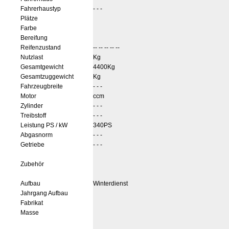
Fahrerhaustyp
- - -
Plätze
Farbe
Bereifung
Reifenzustand
-- -- -- -- --
Nutzlast
Kg
Gesamtgewicht
4400Kg
Gesamtzuggewicht
Kg
Fahrzeugbreite
- - -
Motor
ccm
Zylinder
- - -
Treibstoff
- - -
Leistung PS / kW
340PS
Abgasnorm
- - -
Getriebe
- - -
Zubehör
Aufbau
Winterdienst
Jahrgang Aufbau
Fabrikat
Masse