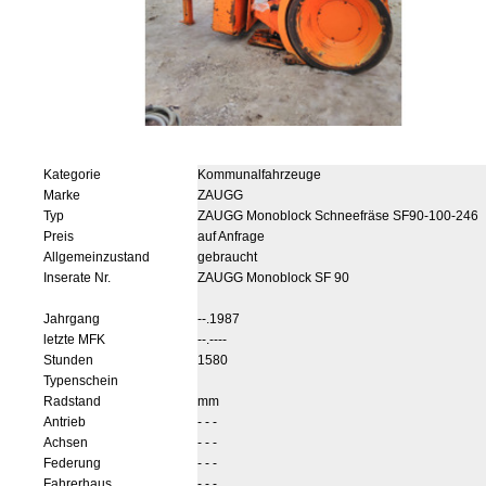
Kategorie
Kommunalfahrzeuge
Marke
ZAUGG
Typ
ZAUGG Monoblock Schneefräse SF90-100-246
Preis
auf Anfrage
Allgemeinzustand
gebraucht
Inserate Nr.
ZAUGG Monoblock SF 90
Jahrgang
--.1987
letzte MFK
--.----
Stunden
1580
Typenschein
Radstand
mm
Antrieb
- - -
Achsen
- - -
Federung
- - -
Fahrerhaus
- - -