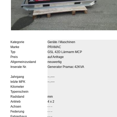
Kategorie
Geräte / Maschinen
Marke
PRAMAC
Typ
GSL 42D Lärmarm MCP
Preis
auf Anfrage
Allgemeinzustand
neuwertig
Inserate Nr.
Generator Pramac 42KVA
Jahrgang
--.----
letzte MFK
--.----
Kilometer
Typenschein
Radstand
mm
Antrieb
4 x 2
Achsen
- - -
Federung
- - -
Fahrerhaus
- - -