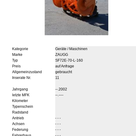
Kategorie
Geräte / Maschinen
Marke
ZAUGG
Typ
SF72E-70-L-160
Preis
auf Anfrage
Allgemeinzustand
gebraucht
Inserate Nr.
11
Jahrgang
--.2002
letzte MFK
--.----
Kilometer
Typenschein
Radstand
Antrieb
- - -
Achsen
- - -
Federung
- - -
Fahrerhaus
- - -