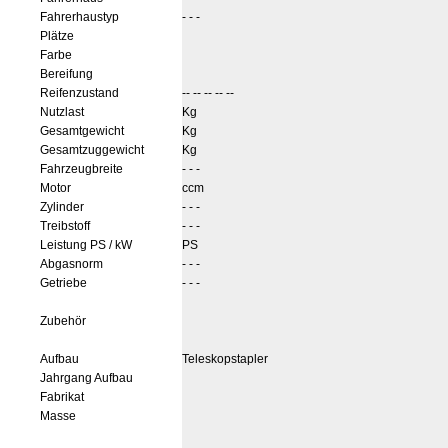
Fahrerhaustyp
- - -
Plätze
Farbe
Bereifung
Reifenzustand
-- -- -- -- --
Nutzlast
Kg
Gesamtgewicht
Kg
Gesamtzuggewicht
Kg
Fahrzeugbreite
- - -
Motor
ccm
Zylinder
- - -
Treibstoff
- - -
Leistung PS / kW
PS
Abgasnorm
- - -
Getriebe
- - -
Zubehör
Aufbau
Teleskopstapler
Jahrgang Aufbau
Fabrikat
Masse