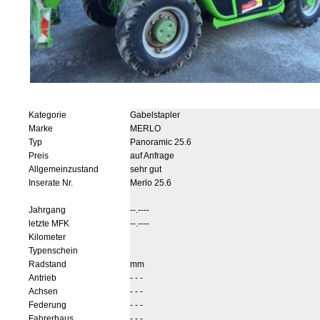
Kategorie
Gabelstapler
Marke
MERLO
Typ
Panoramic 25.6
Preis
auf Anfrage
Allgemeinzustand
sehr gut
Inserate Nr.
Merlo 25.6
Jahrgang
--.----
letzte MFK
--.----
Kilometer
Typenschein
Radstand
mm
Antrieb
- - -
Achsen
- - -
Federung
- - -
Fahrerhaus
- - -