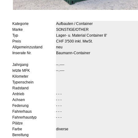
Kategorie
Aufbauten / Container
Marke
SONSTIGE/OTHER
Typ
Lager- u. Material Container 8'
Preis
CHF 3'500 inkl. MwSt.
Allgemeinzustand
neu
Inserate Nr.
Baumann-Container
Jahrgang
--.----
letzte MFK
--.----
Kilometer
Typenschein
Radstand
Antrieb
- - -
Achsen
- - -
Federung
- - -
Fahrerhaus
- - -
Fahrerhaustyp
- - -
Plätze
Farbe
diverse
Bereifung