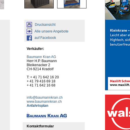
Druckansicht
Alle unsere Angebote
auf Facebook
Verkäufer:
Baumann Kran AG
Herr H.P. Baumann
Bleikenacker 2
CH-9214 Kradolf
T: + 41 71 642 16 20
+ 41 79 416 69 18
+ 41 71 642 16 68
info@baumannkran.ch
www.baumannkran.ch
Anfahrtsplan
Kontaktformular