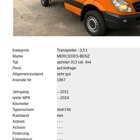
Kategorie
Transporter - 3.5 t
Marke
MERCEDES-BENZ
Typ
sprinter 313 cdi. 4x4
Preis
auf Anfrage
Allgemeinzustand
sehr gut
Inserate Nr.
1967
Jahrgang
--.2011
letzte MFK
--.2024
Kilometer
Typenschein
3mh746
Radstand
mm
Antrieb
- - -
Achsen
- - -
Federung
- - -
Fahrerhaus
- - -