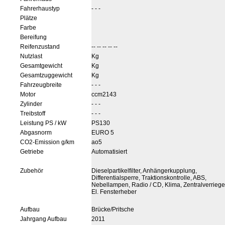
Fahrerhaustyp
- - -
Plätze
Farbe
Bereifung
Reifenzustand
-- -- -- -- --
Nutzlast
Kg
Gesamtgewicht
Kg
Gesamtzuggewicht
Kg
Fahrzeugbreite
- - -
Motor
ccm2143
Zylinder
- - -
Treibstoff
- - -
Leistung PS / kW
PS130
Abgasnorm
EURO 5
CO2-Emission g/km
ao5
Getriebe
Automatisiert
Zubehör
Dieselpartikelfilter, Anhängerkupplung,
Differentialsperre, Traktionskontrolle, ABS,
Nebellampen, Radio / CD, Klima, Zentralverriege
El. Fensterheber
Aufbau
Brücke/Pritsche
Jahrgang Aufbau
2011