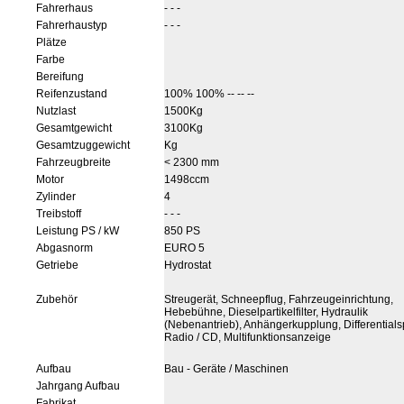
Fahrerhaus
- - -
Fahrerhaustyp
- - -
Plätze
Farbe
Bereifung
Reifenzustand
100% 100% -- -- --
Nutzlast
1500Kg
Gesamtgewicht
3100Kg
Gesamtzuggewicht
Kg
Fahrzeugbreite
< 2300 mm
Motor
1498ccm
Zylinder
4
Treibstoff
- - -
Leistung PS / kW
850 PS
Abgasnorm
EURO 5
Getriebe
Hydrostat
Zubehör
Streugerät, Schneepflug, Fahrzeugeinrichtung,
Hebebühne, Dieselpartikelfilter, Hydraulik
(Nebenantrieb), Anhängerkupplung, Differentials
Radio / CD, Multifunktionsanzeige
Aufbau
Bau - Geräte / Maschinen
Jahrgang Aufbau
Fabrikat