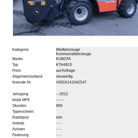
Kategorie
Mietfahrzeuge
Kommunalfahrzeuge
Marke
KUBOTA
Typ
KTH4815
Preis
auf Anfrage
Allgemeinzustand
neuwertig
Inserate Nr.
VISI16141042547
Jahrgang
--.2022
letzte MFK
--.----
Stunden
900
Typenschein
Radstand
mm
Antrieb
- - -
Achsen
- - -
Federung
- - -