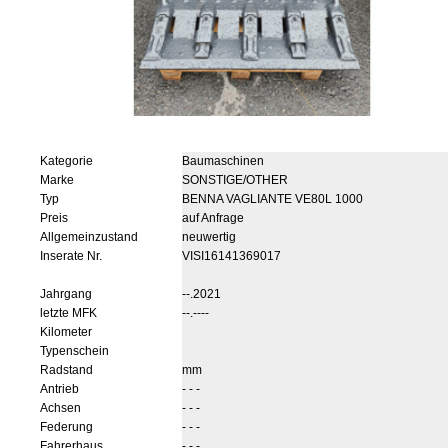
Kategorie
Baumaschinen
Marke
SONSTIGE/OTHER
Typ
BENNA VAGLIANTE VE80L 1000
Preis
auf Anfrage
Allgemeinzustand
neuwertig
Inserate Nr.
VISI16141369017
Jahrgang
--.2021
letzte MFK
--.----
Kilometer
Typenschein
Radstand
mm
Antrieb
- - -
Achsen
- - -
Federung
- - -
Fahrerhaus
- - -