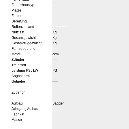
Fahrerhaustyp
- - -
Plätze
Farbe
Bereifung
Reifenzustand
-- -- -- -- --
Nutzlast
Kg
Gesamtgewicht
Kg
Gesamtzuggewicht
Kg
Fahrzeugbreite
- - -
Motor
ccm
Zylinder
- - -
Treibstoff
- - -
Leistung PS / kW
PS
Abgasnorm
- - -
Getriebe
- - -
Zubehör
Aufbau
Bagger
Jahrgang Aufbau
Fabrikat
Masse