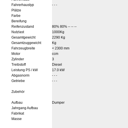
Fahrerhaustyp
- - -
Plätze
Farbe
Bereifung
Reifenzustand
80% 80% -- -- --
Nutzlast
1000Kg
Gesamtgewicht
2290 Kg
Gesamtzuggewicht
Kg
Fahrzeugbreite
< 2300 mm
Motor
ccm
Zylinder
3
Treibstoff
Diesel
Leistung PS / kW
17.0 kW
Abgasnorm
- - -
Getriebe
- - -
Zubehör
Aufbau
Dumper
Jahrgang Aufbau
Fabrikat
Masse