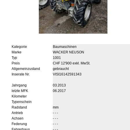
Kategorie
Baumaschinen
Marke
WACKER NEUSON
Typ
1001
Preis
CHF 12'900 exkl. MwSt.
Allgemeinzustand
gebraucht
Inserate Nr.
VISI16142591343
Jahrgang
03.2013
letzte MFK
06.2017
Kilometer
Typenschein
Radstand
mm
Antrieb
- - -
Achsen
- - -
Federung
- - -
Fahrerhaus
- - -