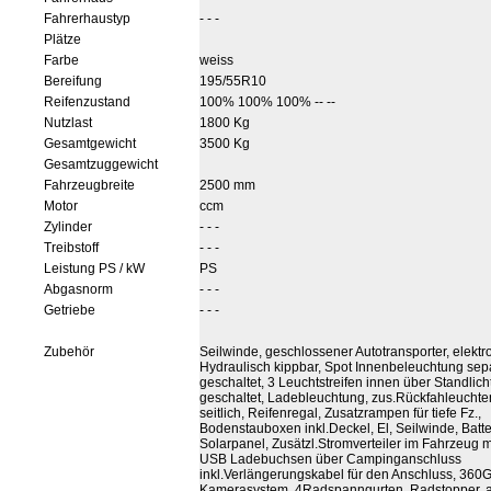
Fahrerhaustyp
- - -
Plätze
Farbe
weiss
Bereifung
195/55R10
Reifenzustand
100% 100% 100% -- --
Nutzlast
1800 Kg
Gesamtgewicht
3500 Kg
Gesamtzuggewicht
Fahrzeugbreite
2500 mm
Motor
ccm
Zylinder
- - -
Treibstoff
- - -
Leistung PS / kW
PS
Abgasnorm
- - -
Getriebe
- - -
Zubehör
Seilwinde, geschlossener Autotransporter, elektr
Hydraulisch kippbar, Spot Innenbeleuchtung sep
geschaltet, 3 Leuchtstreifen innen über Standlich
geschaltet, Ladebleuchtung, zus.Rückfahleuchte
seitlich, Reifenregal, Zusatzrampen für tiefe Fz.,
Bodenstauboxen inkl.Deckel, El, Seilwinde, Batte
Solarpanel, Zusätzl.Stromverteiler im Fahrzeug m
USB Ladebuchsen über Campinganschluss
inkl.Verlängerungskabel für den Anschluss, 360
Kamerasystem, 4Radspanngurten, Radstopper, 