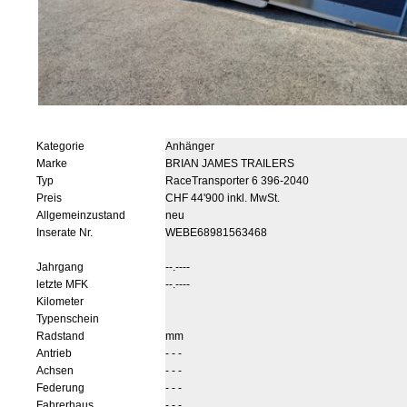
Kategorie
Anhänger
Marke
BRIAN JAMES TRAILERS
Typ
RaceTransporter 6 396-2040
Preis
CHF 44'900 inkl. MwSt.
Allgemeinzustand
neu
Inserate Nr.
WEBE68981563468
Jahrgang
--.----
letzte MFK
--.----
Kilometer
Typenschein
Radstand
mm
Antrieb
- - -
Achsen
- - -
Federung
- - -
Fahrerhaus
- - -