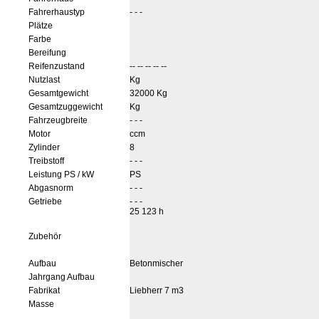
Fahrerhaustyp
- - -
Plätze
Farbe
Bereifung
Reifenzustand
-- -- -- -- --
Nutzlast
Kg
Gesamtgewicht
32000 Kg
Gesamtzuggewicht
Kg
Fahrzeugbreite
- - -
Motor
ccm
Zylinder
8
Treibstoff
- - -
Leistung PS / kW
PS
Abgasnorm
- - -
Getriebe
- - -
25 123 h
Zubehör
Aufbau
Betonmischer
Jahrgang Aufbau
Fabrikat
Liebherr 7 m3
Masse