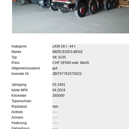
Kategorie
LKW 16 t - 44 t
Marke
MERCEDES-BENZ
Typ
SK 3235
Preis
CHF 28'500 exkl. MwSt.
Allgemeinzustand
gut
Inserate Nr.
ZBIT47762579322
Jahrgang
03.1991
letzte MFK
04.2024
Kilometer
265000
Typenschein
Radstand
mm
Antrieb
- - -
Achsen
- - -
Federung
- - -
Fahrerhaus
- - -